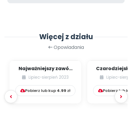
Więcej z działu
Opowiadania
Najważniejszy zawód
Czarodziejsk
świata
Benjami
Lipiec-sierpień 2023
Lipiec-sierp
Pobierz lub kup
4.99
zł
Pobierz lub k