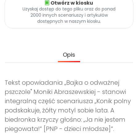
Otwórz w kiosku
Archiwalne numery
Uzyskaj dostęp do tego pliku oraz do ponad
Promocje
2000 innych scenariuszy i artykułów
Pomoc
dostępnych w naszym kiosku.
Opis
Tekst opowiadania „Bajka o odważnej
pszczole" Moniki Abraszewskiej - stanowi
integralną część scenariusza
„Konik polny
podskakuje, żółty motyl sobie lata. A
biedronka krzyczy głośno: „Ja nie jestem
piegowata!” [PNP - dzieci młodsze]”
.