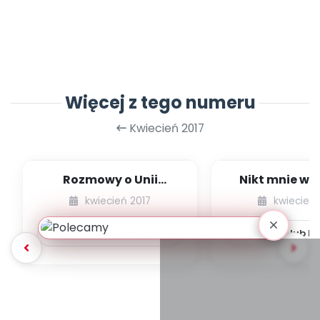
Więcej z tego numeru
Kwiecień 2017
Rozmowy o Unii
Nikt mnie wię
Europejskiej -
zobaczy - opo
kwiecień 2017
kwiecień 
opowiadanie
Pobierz lub kup
2.99
zł
Pobierz lub k