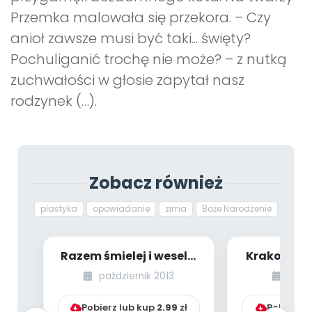
Przemka malowała się przekora. – Czy
anioł zawsze musi być taki... święty?
Pochuliganić trochę nie może? – z nutką
zuchwałości w głosie zapytał nasz
rodzynek (…).
Zobacz również
plastyka
opowiadanie
zima
Boże Narodzenie
Razem śmielej i weselej
Krakowskie
– jesienno-zimowe
(edukacja 
październik 2013
kwie
zabawy plasty...
Pobierz lub kup
2.99
zł
Pobierz l