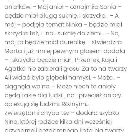
aniołków. – Mój anioł – oznajmiła Sonia –
będzie miał długą suknię. I skrzydła... – A
mój – podjęła temat Ninka – będzie miał
skrzydła też, i... no... suknię do ziemi... – No,
mój to będzie miał aureolkę – stwierdziła
Marta i już mniej pewnym głosem dodała
– i skrzydła będzie miał... Przemek, Kaja i
Agatka nie zabierali głosu. Za to na twarzy
Ali widać było głęboki namysł. – Może... –
ciągnęła wolno. – Może niech te anioły
będą takie dla ludzi..., no... przecież anioły
opiekują się ludźmi. Różnymi... –
Zwierzętami chyba też – dodała szybko
Nina, której rodzice kilka dni wcześniej
przygarnęli bezdomnego kota. Na twarzy