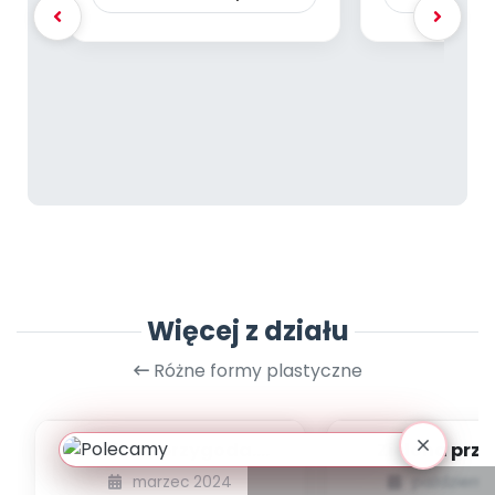
Więcej z działu
Różne formy plastyczne
Zielona przygoda.
Zielona prz
Wiosenny medal
Recyklingowa 
marzec 2024
październi