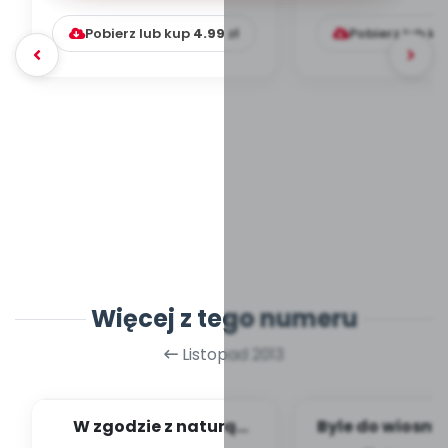
sensoryc
Pobierz lub kup
4.99
zł
Pobierz lub k
Więcej z tego numeru
Listopad 2013
W zgodzie z naturą
Byle do wiosn