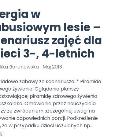
e
y
Gotowa w mniej niż 10 min • 14 dni bez opłat
Zobacz nas na Instagramie
Bliżej Pieska
ergia w
Pomoc zwierzętom
TikTok
ubusiowym lesie –
Nowości
Zobacz nas na TikToku
wej
Książka (dla) Przedszkolaka
Zapowiedzi
enariusz zajęć dla
Promowanie czytelnictwa
YouTube
zkoli
Polecamy
Filmy edukacyjne
ieci 3-, 4-letnich
osk Online.
5 czerwca 2024 r. uzyskała
Promocje
19 r. Nr decyzji:
lika Baranowska
Maj 2013
Archiwalne numery
kładowe zabawy ze scenariusza: * Piramida
Pomoc
wego żywienia. Oglądanie planszy
dstawiającej piramidę zdrowego żywienia
dszkolaka. Omówienie przez nauczyciela
szy ze zwróceniem szczególnej uwagi na
ywanie odpowiednich porcji. Podkreślenie
, że w przypadku dzieci uczulonych np...
j