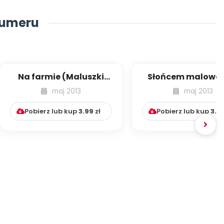
numeru
Na farmie (Maluszki
Słońcem malowan
śpiewają)
letnie warsztaty 
maj 2013
maj 2013
rodziców i dzie..
Pobierz lub kup
3.99
zł
Pobierz lub kup
3.9