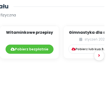
ału
 fizyczna
Witaminkowe przepisy
Gimnastyka dla s
[cz. 6]
styczeń 2024
Pobierz bezpłatnie
Pobierz lub kup
3.9