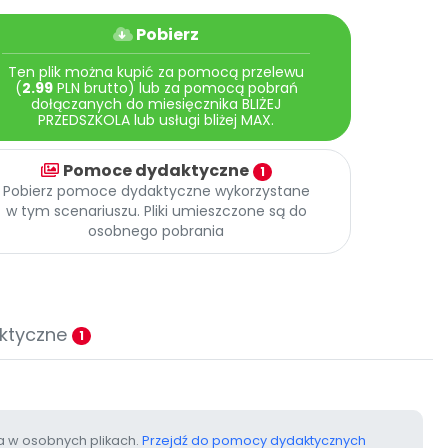
Pobierz
Ten plik można kupić za pomocą przelewu
(
2.99
PLN brutto) lub za pomocą pobrań
dołączanych do miesięcznika BLIŻEJ
PRZEDSZKOLA lub usługi bliżej MAX.
Pomoce dydaktyczne
1
Pobierz pomoce dydaktyczne wykorzystane
w tym scenariuszu. Pliki umieszczone są do
osobnego pobrania
ktyczne
1
 w osobnych plikach.
Przejdź do pomocy dydaktycznych