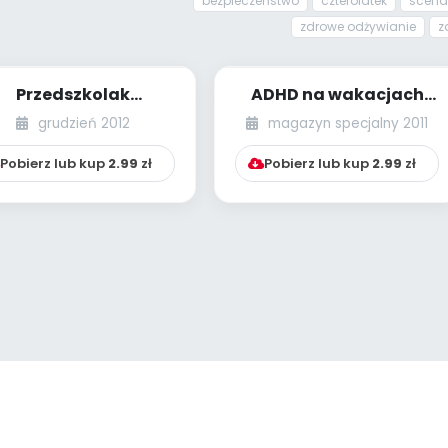
bezpieczeństwo
czterolatek
scenar
zdrowe odżywianie
z
Przedszkolak
ADHD na wakacjach
zpieczny na drodze –
(zmagania
grudzień 2012
magazyn specjalny 2011
rojekt zajęć zinte...
wychowawcy
kolonijnego z dz...
Pobierz lub kup
2.99
zł
Pobierz lub kup
2.99
zł