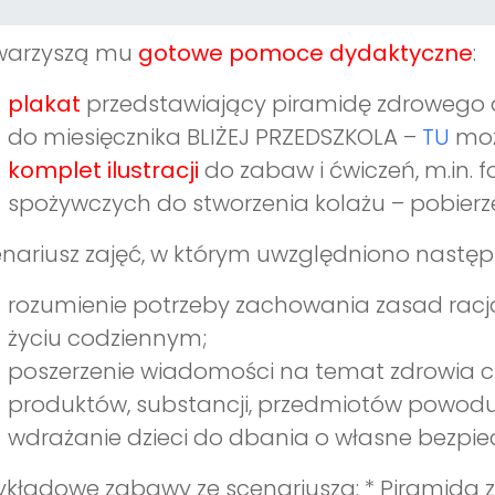
warzyszą mu
gotowe pomoce dydaktyczne
:
plakat
przedstawiający piramidę zdrowego o
do miesięcznika BLIŻEJ PRZEDSZKOLA –
TU
moż
komplet ilustracji
do zabaw i ćwiczeń, m.in. 
spożywczych do stworzenia kolażu – pobierze
nariusz zajęć, w którym uwzględniono nastę
rozumienie potrzeby zachowania zasad racjo
życiu codziennym;
poszerzenie wiadomości na temat zdrowia c
produktów, substancji, przedmiotów powoduj
wdrażanie dzieci do dbania o własne bezpie
ykładowe zabawy ze scenariusza: * Piramida 