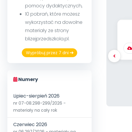
pomocy dydaktycznych,
10 pobrań, które możesz
wykorzystać na dowolne
materiały ze strony
be
blizejprzedszkola.pl.
p
Wypróbuj przez 7 dni
Numery
Lipiec-sierpień 2026
nr 07-08.298-299/2026 -
materiały na cały rok
Czerwiec 2026
nr 06.297/2026 - materiały na