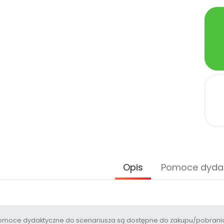
Opis
Pomoce dyda
moce dydaktyczne do scenariusza są dostępne do zakupu/pobrania