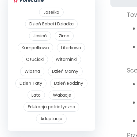
Polecane
Jasełka
To
Dzień Babci i Dziadka
Jesień
Zima
Kumpelkowo
Literkowo
Czuciaki
Witaminki
Sce
Wiosna
Dzień Mamy
Dzień Taty
Dzień Rodziny
Lato
Wakacje
Edukacja patriotyczna
Adaptacja
Prz