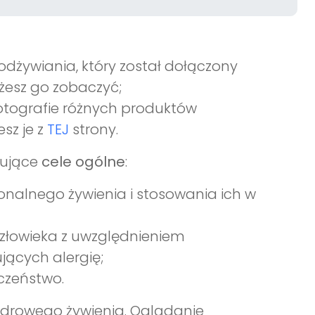
dżywiania, który został dołączony
esz go zobaczyć;
fotografie różnych produktów
sz je z
TEJ
strony.
pujące
cele ogólne
:
nalnego żywienia i stosowania ich w
złowieka z uwzględnieniem
ących alergię;
czeństwo.
zdrowego żywienia. Oglądanie