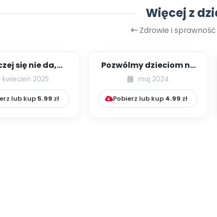
Więcej z dzi
Zdrowie i sprawność
zej się nie da,
Pozwólmy dzieciom na
ko to torpeda! –
dzikość
kwiecień 2025
maj 2024
zyli słów ki...
erz lub kup
5.99
zł
Pobierz lub kup
4.99
zł