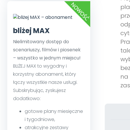
pla
prz
odp
bliżej MAX
cyt
Pra
Nielimitowany dostęp do
scenariuszy, filmów i piosenek
tal
– wszystko w jednym miejscu!
wyb
BLIŻEJ MAX to wygodny i
bez
korzystny abonament, który
na 
łączy wszystkie nasze usługi.
zas
Subskrybując, zyskujesz
dodatkowo:
gotowe plany miesięczne
i tygodniowe,
atrakcyjne zestawy