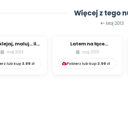
Więcej z tego 
Maj 2013
sklejaj, maluj… ile
Latem na łące
za zapragnie!
(scenariusz zajęć
maj 2013
maj 2013
dukacja pr...
otwartych)
erz lub kup
3.99
zł
Pobierz lub kup
3.99
zł