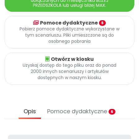
dołączanych do miesięcznika BLIŻEJ
Archiwalne numery
PRZEDSZKOLA lub usługi bliżej MAX.
Promocje
Pomoc
Pomoce dydaktyczne
6
Pobierz pomoce dydaktyczne wykorzystane w
tym scenariuszu. Pliki umieszczone są do
osobnego pobrania
Otwórz w kiosku
Uzyskaj dostęp do tego pliku oraz do ponad
2000 innych scenariuszy i artykułów
dostępnych w naszym kiosku.
Opis
Pomoce dydaktyczne
6