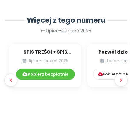
Więcej z tego numeru
Lipiec-sierpień 2025
SPIS TREŚCI + SPIS
Pozwól dziec
POMOCY
smute
lipiec-sierpień 2025
lipiec-sierp
DYDAKTYCZNYCH
07.-08.286-287/...
Pobierz bezpłatnie
Pobierz lub k