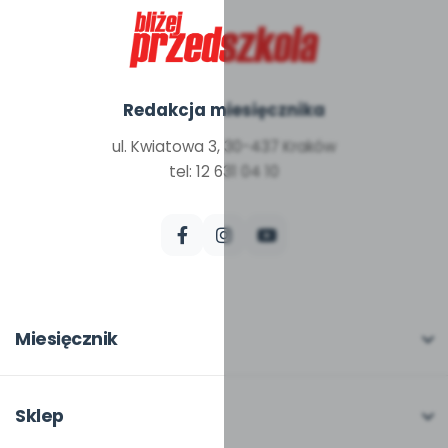
Redakcja miesięcznika
ul. Kwiatowa 3, 30-437 Kraków
tel: 12 631 04 10
Miesięcznik
O miesięczniku
W numerze
Sklep