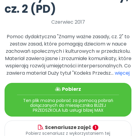
Archiwalne numery
cz. 2 (PD)
Promocje
Pomoc
Czerwiec 2017
Pomoc dydaktyczna "Znamy ważne zasady, cz. 2" to
zestaw zasad, które pomagają dzieciom w nauce
zachowań społecznych i kulturowych w przedszkolu.
Materiał zawiera jasne i zrozumiałe komunikaty, które
wspierają rozwój umiejętności interpersonalnych. Co
zawiera materiał Duży tytuł "Kodeks Przedsz...
więcej
Pobierz
Ten plik można pobrać za pomocą pobrań
dołączanych do miesięcznika BLIŻEJ
PRZEDSZKOLA lub usługi bliżej MAX
Scenariusze zajęć
1
Pobierz scenariusz z wykorzystaniem tej