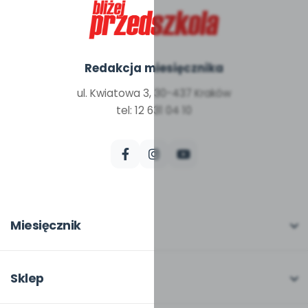
Redakcja miesięcznika
ul. Kwiatowa 3, 30-437 Kraków
tel: 12 631 04 10
Miesięcznik
O miesięczniku
W numerze
Sklep
Scenariusze i artykuły
Pełna oferta