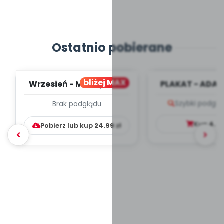
Ostatnio pobierane
bliżej MAX
Wrzesień - MIESIĘCZNY
PLAKAT - ADAP
PLAN PRACY
PORADNIK DLA 
Szybki podglą
Brak podglądu
WYCHOWAWCZO –
DYDAKTYC...
Kup
4.9
Pobierz lub kup
24.99
zł