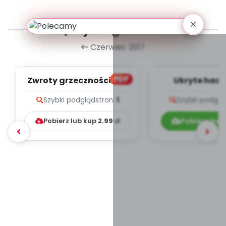
Więcej z tego numeru
Czerwiec 2017
PDF
Zwroty grzecznościowe
Ukryte hasł
(PD)
Szybki podgląd
stron:
1
Szybki podglą
Pobierz lub kup
2.99
zł
Pobierz bez