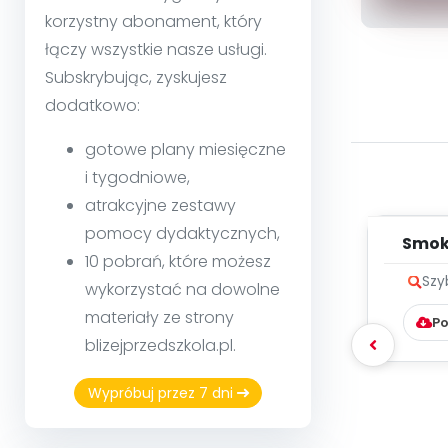
korzystny abonament, który
łączy wszystkie nasze usługi.
Subskrybując, zyskujesz
dodatkowo:
gotowe plany miesięczne
i tygodniowe,
atrakcyjne zestawy
pomocy dydaktycznych,
Smok 
10 pobrań, które możesz
Szy
wykorzystać na dowolne
materiały ze strony
Po
blizejprzedszkola.pl.
Wypróbuj przez 7 dni