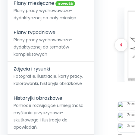
online lub stacjonarnie.
Plany miesięczne
Szko
Film
Wygr
nowość
Społeczność
Strona główna
Poznaj pakiet MAX
Wszystkie projekty
Skontaktuj się
Wit
Plany pracy wychowawczo-
O miesięczniku
O Akademii
+48 12 631 04 10
Zdro
dydaktycznej na cały miesiąc
Zam
Kio
kontakt@blizejprzedszkola.pl
Szko
E-wy
Doo
Plany tygodniowe
Pozn
Plany pracy wychowawczo-
dydaktycznej do tematów
Akredyt
Wydanie l
∞
Pakiet 
Dodaj wpis
Sen
kompleksowych
Akademia Edu
Pełen dostęp
Zob
Testuj przez 7 dni
Patr
Strefy, k
przedłużenie a
NP.5470.4.20
Zdjęcia i rysunki
Zam
Zob
Fotografie, ilustracje, karty pracy,
kolorowanki, historyjki obrazkowe
Historyjki obrazkowe
Pomoce rozwijające umiejętność
myślenia przyczynowo-
skutkowego i ilustracje do
opowiadań.