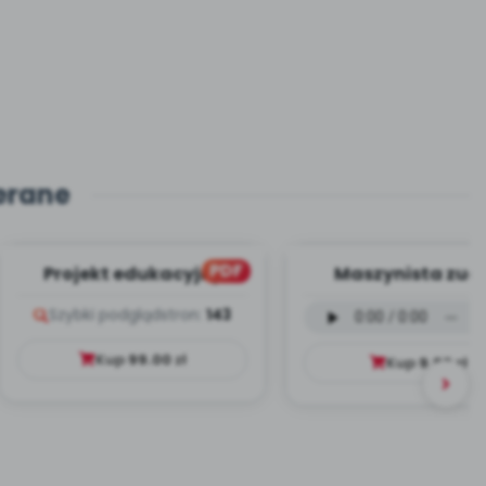
erane
PDF
Projekt edukacyjny
Maszynista zuch
Dookoła Polski
wersja wokalna (
Szybki podgląd
stron:
143
mp3)
Kup
99.00
zł
Kup
9.99
zł