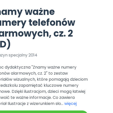
e
y
Gotowa w mniej niż 10 min • 14 dni bez opłat
Zobacz nas na Instagramie
Bliżej Pieska
namy ważne
Pomoc zwierzętom
TikTok
umery telefonów
Nowości
Zobacz nas na TikToku
wej
Książka (dla) Przedszkolaka
Zapowiedzi
armowych, cz. 2
Promowanie czytelnictwa
YouTube
zkoli
Polecamy
Filmy edukacyjne
PD)
osk Online.
5 czerwca 2024 r. uzyskała
Promocje
19 r. Nr decyzji:
zyn specjalny 2014
Archiwalne numery
c dydaktyczna "Znamy ważne numery
Pomoc
onów alarmowych, cz. 2" to zestaw
riałów wizualnych, które pomagają dzieciom
zedszkolu zapamiętać kluczowe numery
owe. Dzięki ilustracjom, dzieci mogą łatwiej
swoić te ważne informacje. Co zawiera
iał Ilustracje z wizerunkiem sło...
więcej