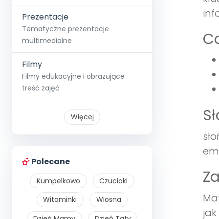
inf
Prezentacje
Tematyczne prezentacje
Co
multimedialne
Filmy
Filmy edukacyjne i obrazujące
treść zajęć
S
Więcej
sło
em
Polecane
Z
Kumpelkowo
Czuciaki
Mat
Witaminki
Wiosna
jak
Dzień Mamy
Dzień Taty