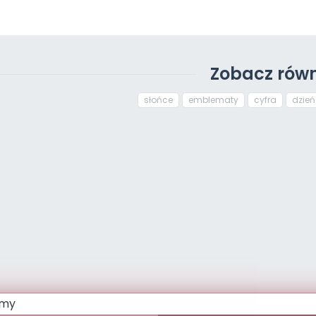
Zobacz równ
słońce
emblematy
cyfra
dzie