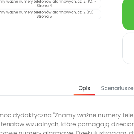
Opis
Scenariusze
oc dydaktyczna "Znamy ważne numery telefo
eriałów wizualnych, które pomagają dzieci
czowe numery alarmowe. Dzięki ilustracjom, d