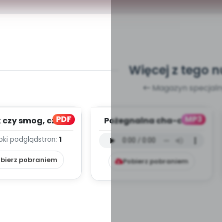
Więcej z tego 
Magazyn specjaln
PDF
MP3
czy smog, cz. 2
Pożegnalna cha-cha -
(PD)
wersja instrumentalna
bki podgląd
stron:
1
(PD, mp3)
bierz pobraniem
Pobierz pobraniem