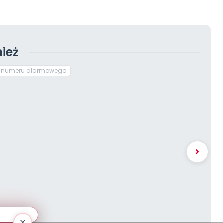
ież
ń numeru alarmowego