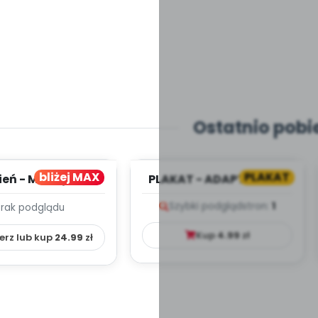
Ostatnio pobi
bliżej MAX
PLAKAT
ień - MIESIĘCZNY
PLAKAT - ADAPTACJA -
PLAN PRACY
PORADNIK DLA RODZICA
Szybki podgląd
stron:
1
Brak podglądu
HOWAWCZO –
YDAKTYC...
Kup
4.99
zł
erz lub kup
24.99
zł