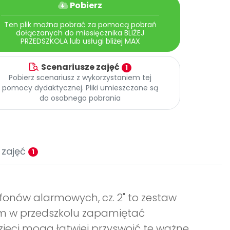
Pobierz
Ten plik można pobrać za pomocą pobrań
dołączanych do miesięcznika BLIŻEJ
PRZEDSZKOLA lub usługi bliżej MAX
Scenariusze zajęć
1
Pobierz scenariusz z wykorzystaniem tej
pomocy dydaktycznej. Pliki umieszczone są
do osobnego pobrania
 zajęć
1
nów alarmowych, cz. 2" to zestaw
om w przedszkolu zapamiętać
zieci mogą łatwiej przyswoić te ważne