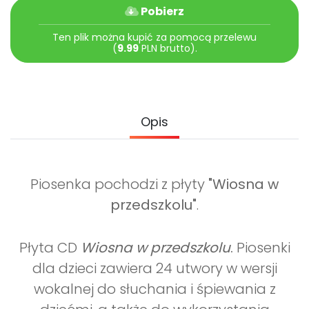
Archiwalne numery
Pobierz
Promocje
Ten plik można kupić za pomocą przelewu
Pomoc
(
9.99
PLN brutto).
Opis
Piosenka pochodzi z płyty
"Wiosna w
przedszkolu"
.
Płyta CD
Wiosna w przedszkolu
.
Piosenki
dla dzieci zawiera 24 utwory w wersji
wokalnej do słuchania i śpiewania z