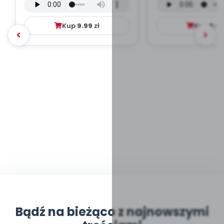
mp3)
Kup
9.99
zł
Kup
9.9
Bądź na bieżąco z najnowszymi