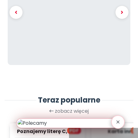
Teraz popularne
zobacz więcej
PDF
bl
Poznajemy literę C, cz. 1
Karta inno