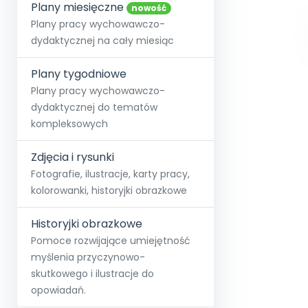
online lub stacjonarnie.
Plany miesięczne
Szko
Film
Wygr
nowość
Społeczność
Strona główna
Poznaj pakiet MAX
Wszystkie projekty
Skontaktuj się
Wit
Plany pracy wychowawczo-
O miesięczniku
O Akademii
+48 12 631 04 10
Zdro
dydaktycznej na cały miesiąc
Zam
Kio
kontakt@blizejprzedszkola.pl
Szko
E-wy
Doo
Plany tygodniowe
Pozn
Plany pracy wychowawczo-
dydaktycznej do tematów
Akredyt
Wydanie l
∞
Pakiet 
Dodaj wpis
Sen
kompleksowych
Akademia Edu
Pełen dostęp
Zob
Testuj przez 7 dni
Patr
Strefy, k
przedłużenie a
NP.5470.4.20
Zdjęcia i rysunki
Zam
Zob
Fotografie, ilustracje, karty pracy,
kolorowanki, historyjki obrazkowe
Historyjki obrazkowe
Pomoce rozwijające umiejętność
myślenia przyczynowo-
skutkowego i ilustracje do
opowiadań.