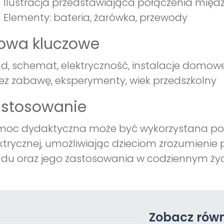
Ilustracja przedstawiająca połączenia międ
Elementy: bateria, żarówka, przewody
łowa kluczowe
d, schemat, elektryczność, instalacje domow
ez zabawę, eksperymenty, wiek przedszkolny
astosowanie
oc dydaktyczna może być wykorzystana pod
ktrycznej, umożliwiając dzieciom zrozumieni
du oraz jego zastosowania w codziennym życ
Zobacz równ