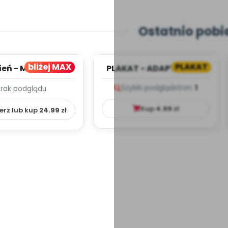
Ostatnio pobi
bliżej MAX
PLAKAT
ień - MIESIĘCZNY
PLAKAT - ADAPTACJA -
PLAN PRACY
PORADNIK DLA RODZICA
Szybki podgląd
stron:
1
Brak podglądu
HOWAWCZO –
YDAKTYC...
Kup
4.99
zł
erz lub kup
24.99
zł