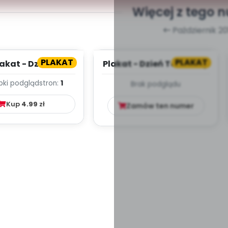
Więcej z tego 
Październik 20
PLAKAT
PLAKAT
akat - Dzień
Plakat - Dzień Tolerancji
szowego Misia
bki podgląd
stron:
1
Brak podglądu
Kup
4.99
zł
Zamów ten numer