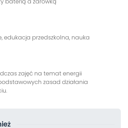
zy baterią a żarówką
e, edukacja przedszkolna, nauka
czas zajęć na temat energii
e podstawowych zasad działania
iu.
ież