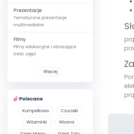
Prezentacje
Tematyczne prezentacje
S
multimedialne
prą
Filmy
Filmy edukacyjne i obrazujące
prz
treść zajęć
Z
Więcej
Pom
ele
prą
Polecane
Kumpelkowo
Czuciaki
Witaminki
Wiosna
Dzień Mamy
Dzień Taty