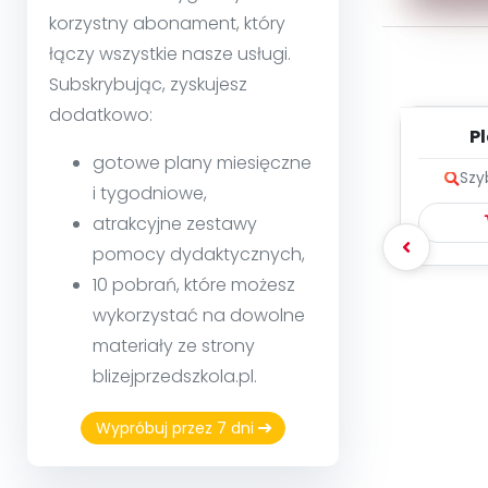
korzystny abonament, który
łączy wszystkie nasze usługi.
Subskrybując, zyskujesz
dodatkowo:
Pl
Plu
gotowe plany miesięczne
Szy
i tygodniowe,
atrakcyjne zestawy
pomocy dydaktycznych,
10 pobrań, które możesz
wykorzystać na dowolne
materiały ze strony
blizejprzedszkola.pl.
Wypróbuj przez 7 dni