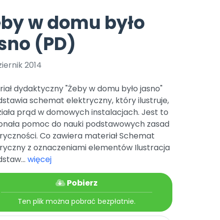
e
y
Gotowa w mniej niż 10 min • 14 dni bez opłat
Zobacz nas na Instagramie
Bliżej Pieska
eby w domu było
Pomoc zwierzętom
TikTok
sno (PD)
Nowości
Zobacz nas na TikToku
wej
Książka (dla) Przedszkolaka
Zapowiedzi
Promowanie czytelnictwa
iernik 2014
YouTube
zkoli
Polecamy
Filmy edukacyjne
riał dydaktyczny "Żeby w domu było jasno"
osk Online.
5 czerwca 2024 r. uzyskała
Promocje
stawia schemat elektryczny, który ilustruje,
19 r. Nr decyzji:
ziała prąd w domowych instalacjach. Jest to
Archiwalne numery
onała pomoc do nauki podstawowych zasad
tryczności. Co zawiera materiał Schemat
Pomoc
tryczny z oznaczeniami elementów Ilustracja
staw...
więcej
Pobierz
Ten plik można pobrać bezpłatnie.