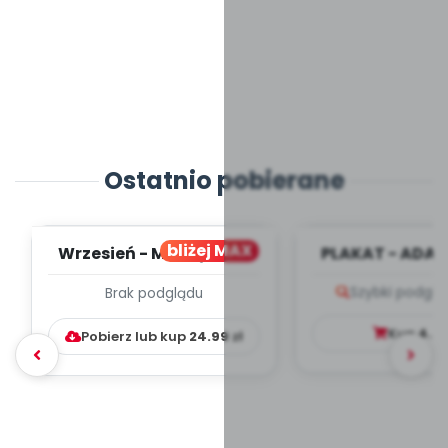
Ostatnio pobierane
bliżej MAX
Wrzesień - MIESIĘCZNY
PLAKAT - ADAP
PLAN PRACY
PORADNIK DLA 
Szybki podglą
Brak podglądu
WYCHOWAWCZO –
DYDAKTYC...
Kup
4.9
Pobierz lub kup
24.99
zł