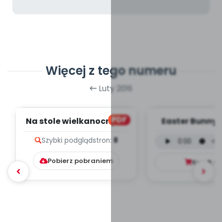
Więcej z tego numeru
Luty 2016
PDF
Na stole wielkanocnym,
Easter Bunny 
cz. 2 (PD)
wokalna (PD
Szybki podgląd
stron:
8
Pobierz pobraniem
Kup
9.9