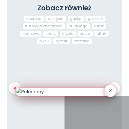
Zobacz również
choroba
dentysta
gąbka
grzebień
historyjka obrazkowa
hulajnoga
kubek
lekarstwo
lekarz
mydło
pasta
piknik
piknik
ręcznik
szczotka