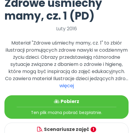
Zdrowe uśmiechy
Archiwalne numery
Promocje
mamy, cz. 1 (PD)
Pomoc
Luty 2016
Materiał "Zdrowe uśmiechy mamy, cz. 1" to zbiór
ilustracji promujących zdrowe nawyki w codziennym
życiu dzieci. Obrazy przedstawiają różnorodne
sytuacje związane z dbaniem o zdrowie i higienę,
które mogą być inspiracją do zajęć edukacyjnych.
Co zawiera materiał Ilustracje dzieci jedzących zdro...
więcej
Pobierz
Ten plik można pobrać bezpłatnie.
Scenariusze zajęć
1