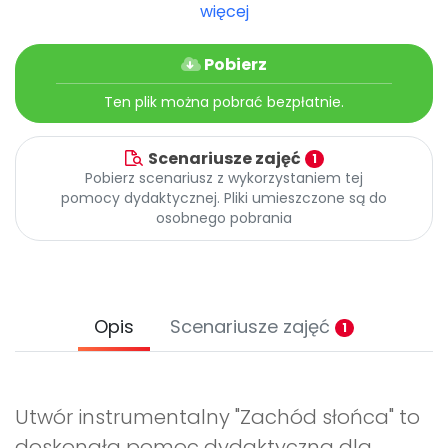
Archiwalne numery
więcej
Promocje
Pomoc
Pobierz
Ten plik można pobrać bezpłatnie.
Scenariusze zajęć
1
Pobierz scenariusz z wykorzystaniem tej
pomocy dydaktycznej. Pliki umieszczone są do
osobnego pobrania
Opis
Scenariusze zajęć
1
Utwór instrumentalny "Zachód słońca" to
doskonała pomoc dydaktyczna dla