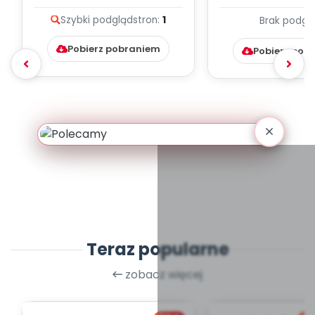
prezentacja
Szybki podgląd
stron:
1
Brak podgl
Pobierz pobraniem
Pobierz pob
Teraz popularne
zobacz więcej