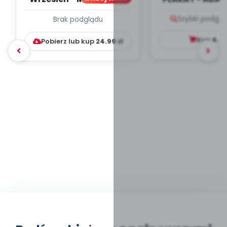
PLAN PRACY
PORADNIK DLA 
Szybki podglą
Brak podglądu
WYCHOWAWCZO –
DYDAKTYC...
Kup
4.9
Pobierz lub kup
24.99
zł