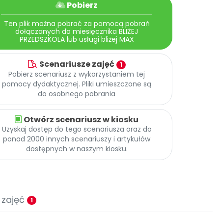
Pobierz
Ten plik można pobrać za pomocą pobrań
dołączanych do miesięcznika BLIŻEJ
PRZEDSZKOLA lub usługi bliżej MAX
Scenariusze zajęć
1
Pobierz scenariusz z wykorzystaniem tej
pomocy dydaktycznej. Pliki umieszczone są
do osobnego pobrania
Otwórz scenariusz w kiosku
Uzyskaj dostęp do tego scenariusza oraz do
ponad 2000 innych scenariuszy i artykułów
dostępnych w naszym kiosku.
 zajęć
1