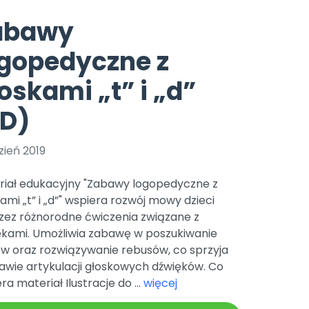
e
y
Gotowa w mniej niż 10 min • 14 dni bez opłat
Zobacz nas na Instagramie
Bliżej Pieska
abawy
Pomoc zwierzętom
TikTok
gopedyczne z
Nowości
Zobacz nas na TikToku
wej
Książka (dla) Przedszkolaka
Zapowiedzi
oskami „t” i „d”
Promowanie czytelnictwa
YouTube
zkoli
Polecamy
Filmy edukacyjne
PD)
osk Online.
5 czerwca 2024 r. uzyskała
Promocje
19 r. Nr decyzji:
zień 2019
Archiwalne numery
riał edukacyjny "Zabawy logopedyczne z
Pomoc
ami „t” i „d”" wspiera rozwój mowy dzieci
zez różnorodne ćwiczenia związane z
ękami. Umożliwia zabawę w poszukiwanie
w oraz rozwiązywanie rebusów, co sprzyja
awie artykulacji głoskowych dźwięków. Co
ra materiał Ilustracje do ...
więcej