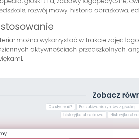
opedia, głoski t i d, zabawy logopedyczne, ćwi
edszkole, rozwój mowy, historia obrazkowa, e
astosowanie
eriał można wykorzystać w trakcie zajęć log
ziennych aktywnościach przedszkolnych, ang
iękami.
Zobacz równ
Co słychać?
Poszukiwanie rymów z głoską t
historyjka obrazkowa
Historyjka obra