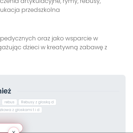
czenia artykulacyjne, rymy, rebusy,
dukacja przedszkolna
opedycznych oraz jako wsparcie w
ażując dzieci w kreatywną zabawę z
ież
rebus
Rebusy z głoską d
zkowa z głoskami t i d