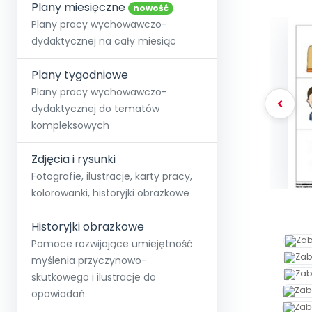
online lub stacjonarnie.
Plany miesięczne
Szko
Film
Wygr
nowość
Społeczność
Strona główna
Poznaj pakiet MAX
Wszystkie projekty
Skontaktuj się
Wit
Plany pracy wychowawczo-
O miesięczniku
O Akademii
+48 12 631 04 10
Zdro
dydaktycznej na cały miesiąc
Zam
Kio
kontakt@blizejprzedszkola.pl
Szko
E-wy
Doo
Plany tygodniowe
Pozn
Plany pracy wychowawczo-
dydaktycznej do tematów
Akredyt
Wydanie l
∞
Pakiet 
Dodaj wpis
Sen
kompleksowych
Akademia Edu
Pełen dostęp
Zob
Testuj przez 7 dni
Patr
Strefy, k
przedłużenie a
NP.5470.4.20
Zdjęcia i rysunki
Zam
Zob
Fotografie, ilustracje, karty pracy,
kolorowanki, historyjki obrazkowe
Historyjki obrazkowe
Pomoce rozwijające umiejętność
myślenia przyczynowo-
skutkowego i ilustracje do
opowiadań.