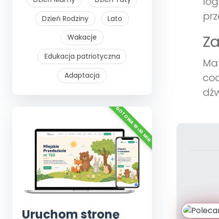
log
prz
Dzień Rodziny
Lato
Z
Wakacje
Edukacja patriotyczna
Mat
Adaptacja
cod
dźw
Uruchom stronę