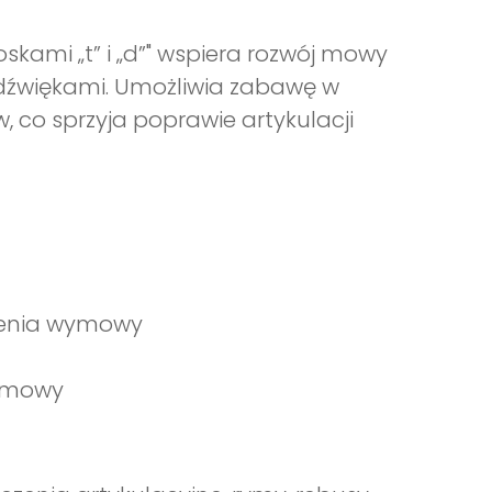
kami „t” i „d”" wspiera rozwój mowy
 dźwiękami. Umożliwia zabawę w
 co sprzyja poprawie artykulacji
czenia wymowy
nemowy