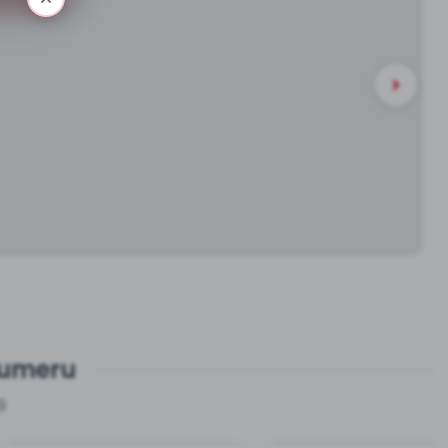
numeru
9