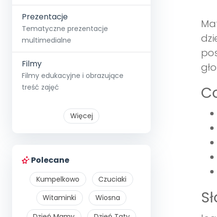
Prezentacje
Mat
Tematyczne prezentacje
dzi
multimedialne
pos
Filmy
gło
Filmy edukacyjne i obrazujące
treść zajęć
Co
Więcej
Polecane
Kumpelkowo
Czuciaki
S
Witaminki
Wiosna
Dzień Mamy
Dzień Taty