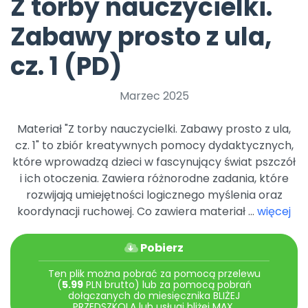
Z torby nauczycielki.
Archiwalne numery
Promocje
Zabawy prosto z ula,
Pomoc
cz. 1 (PD)
Marzec 2025
Materiał "Z torby nauczycielki. Zabawy prosto z ula,
cz. 1" to zbiór kreatywnych pomocy dydaktycznych,
które wprowadzą dzieci w fascynujący świat pszczół
i ich otoczenia. Zawiera różnorodne zadania, które
rozwijają umiejętności logicznego myślenia oraz
koordynacji ruchowej. Co zawiera materiał ...
więcej
Pobierz
Ten plik można pobrać za pomocą przelewu
(
5.99
PLN brutto) lub za pomocą pobrań
dołączanych do miesięcznika BLIŻEJ
PRZEDSZKOLA lub usługi bliżej MAX.