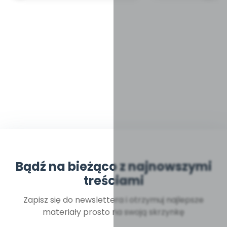
Bądź na bieżąco z najnowszymi
treściami
Zapisz się do newslettera i otrzymuj najlepsze
materiały prosto na swoją skrzynkę