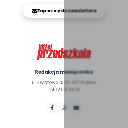
Zapisz się do newslettera
Redakcja miesięcznika
ul. Kwiatowa 3, 30-437 Kraków
tel: 12 631 04 10