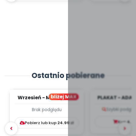
Ostatnio pobierane
bliżej MAX
Wrzesień - MIESIĘCZNY
PLAKAT - ADAP
PLAN PRACY
PORADNIK DLA 
Szybki podglą
Brak podglądu
WYCHOWAWCZO –
DYDAKTYC...
Kup
4.9
Pobierz lub kup
24.99
zł