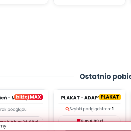
Ostatnio pobi
bliżej MAX
PLAKAT
ień - MIESIĘCZNY
PLAKAT - ADAPTACJA -
PLAN PRACY
PORADNIK DLA RODZICA
Szybki podgląd
stron:
1
Brak podglądu
HOWAWCZO –
YDAKTYC...
Kup
4.99
zł
erz lub kup
24.99
zł