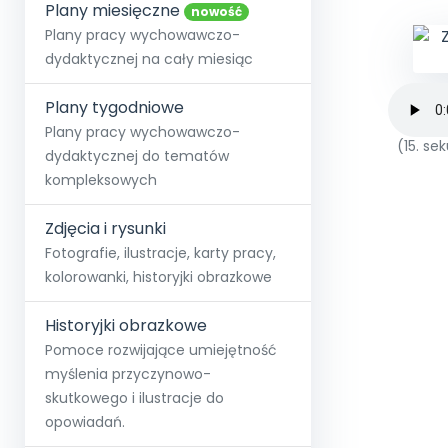
online lub stacjonarnie.
Plany miesięczne
Szko
Film
Wygr
nowość
Społeczność
Strona główna
Poznaj pakiet MAX
Wszystkie projekty
Skontaktuj się
Wit
Plany pracy wychowawczo-
O miesięczniku
O Akademii
+48 12 631 04 10
Zdro
dydaktycznej na cały miesiąc
Zam
Kio
kontakt@blizejprzedszkola.pl
Szko
E-wy
Doo
Plany tygodniowe
Pozn
Plany pracy wychowawczo-
(15. s
dydaktycznej do tematów
Akredyt
Wydanie l
∞
Pakiet 
Dodaj wpis
Sen
kompleksowych
Akademia Edu
Pełen dostęp
Zob
Testuj przez 7 dni
Patr
Strefy, k
przedłużenie a
NP.5470.4.20
Zdjęcia i rysunki
Zam
Zob
Fotografie, ilustracje, karty pracy,
kolorowanki, historyjki obrazkowe
Historyjki obrazkowe
Pomoce rozwijające umiejętność
myślenia przyczynowo-
skutkowego i ilustracje do
opowiadań.