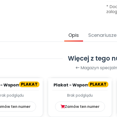
* Do
zalo
Opis
Scenariusze
Więcej z tego 
Magazyn specjaln
PLAKAT
PLAKAT
 - Wspomnienia z
Plakat - Wspomnienia z
kacji (cz. 2)
wakacji (cz. 1)
Brak podglądu
Brak podglądu
amów ten numer
Zamów ten numer