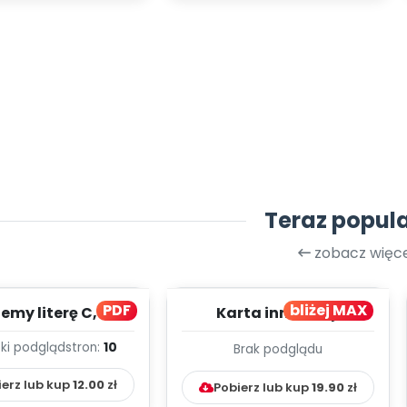
Teraz popul
zobacz więce
PDF
bliżej MAX
my literę C, cz. 1
Karta innowacji
(PD)
pedagogicznej -
ki podgląd
stron:
10
Brak podglądu
Kumpelkowo
ierz lub kup
12.00
zł
Pobierz lub kup
19.90
zł