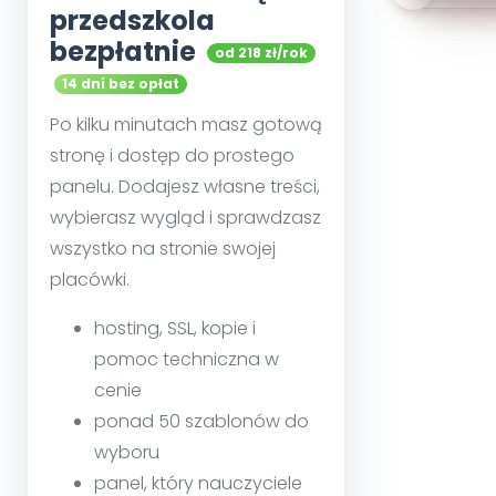
przedszkola
bezpłatnie
od 218 zł/rok
14 dni bez opłat
Po kilku minutach masz gotową
stronę i dostęp do prostego
panelu. Dodajesz własne treści,
wybierasz wygląd i sprawdzasz
wszystko na stronie swojej
placówki.
hosting, SSL, kopie i
pomoc techniczna w
cenie
ponad 50 szablonów do
wyboru
panel, który nauczyciele