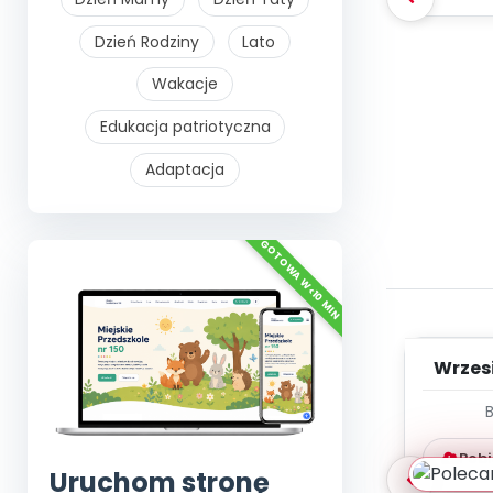
Dzień Rodziny
Lato
Wakacje
Edukacja patriotyczna
Adaptacja
Wrzes
WYC
D
Pobi
Uruchom stronę