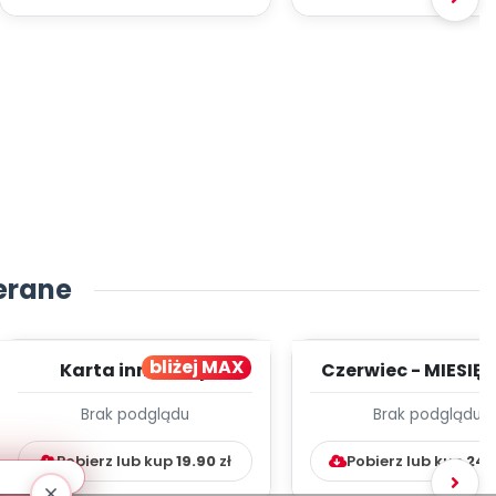
erane
bliżej MAX
Karta innowacji
Czerwiec - MIESIĘ
pedagogicznej -
PLAN PRACY
Brak podglądu
Brak podglądu
Kumpelkowo
WYCHOWAWCZO
DYDAKTYC...
Pobierz lub kup
19.90
zł
Pobierz lub kup
24.