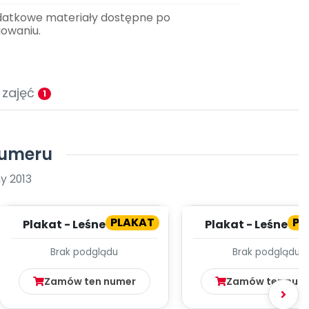
datkowe materiały dostępne po
gowaniu.
 zajęć
1
numeru
y 2013
PLAKAT
PL
Plakat - Leśne owoce
Plakat - Leśne o
(cz. 2)
(cz. 1)
Brak podglądu
Brak podglądu
Zamów ten numer
Zamów ten num