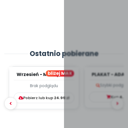
Ostatnio pobierane
bliżej MAX
Wrzesień - MIESIĘCZNY
PLAKAT - ADAP
PLAN PRACY
PORADNIK DLA 
Szybki podglą
Brak podglądu
WYCHOWAWCZO –
DYDAKTYC...
Kup
4.9
Pobierz lub kup
24.99
zł