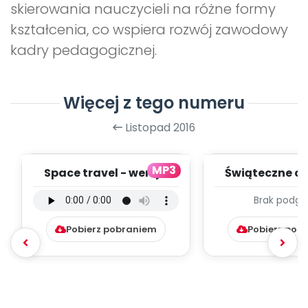
skierowania nauczycieli na różne formy
kształcenia, co wspiera rozwój zawodowy
kadry pedagogicznej.
Więcej z tego numeru
Listopad 2016
MP3
Space travel - wersja
Świąteczne od
instrumentalna (PD,
dźwięki (PD
Brak podgl
mp3)
Pobierz pobraniem
Pobierz pob