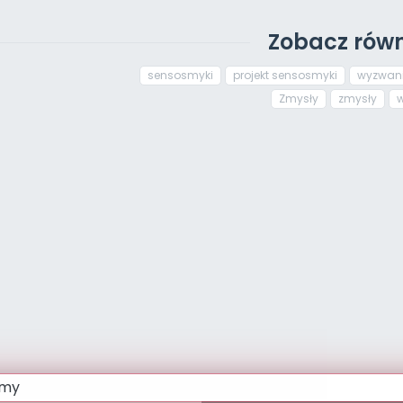
Zobacz równ
sensosmyki
projekt sensosmyki
wyzwan
Zmysły
zmysły