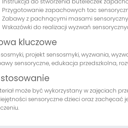
Instrukcja do stworzenia buteleczek zapach
Przygotowanie zapachowych tac sensoryczn
Zabawy z pachnącymi masami sensoryczny
Wskazówki do realizacji wyzwań sensoryczny
łowa kluczowe
sosmyki, projekt sensosmyki, wyzwania, wyzwa
awy sensoryczne, edukacja przedszkolna, roz
astosowanie
eriał może być wykorzystany w zajęciach prz
ejętności sensoryczne dzieci oraz zachęcać 
czeniu.