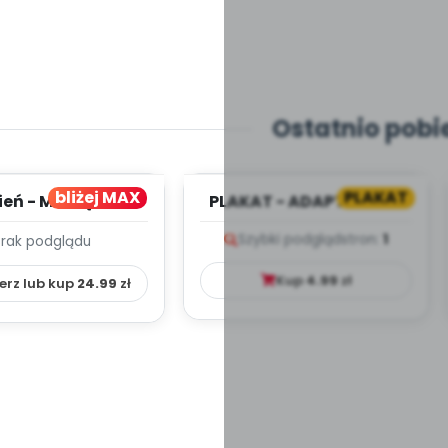
Ostatnio pobi
bliżej MAX
PLAKAT
ień - MIESIĘCZNY
PLAKAT - ADAPTACJA -
PLAN PRACY
PORADNIK DLA RODZICA
Szybki podgląd
stron:
1
Brak podglądu
HOWAWCZO –
YDAKTYC...
Kup
4.99
zł
erz lub kup
24.99
zł