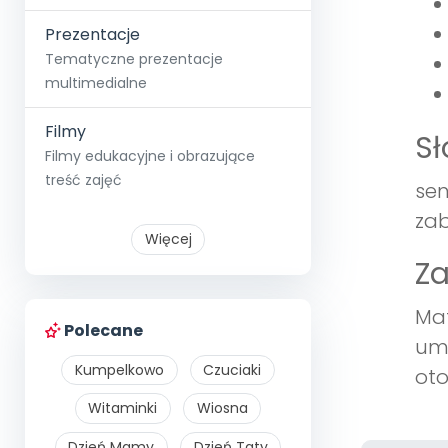
Prezentacje
Tematyczne prezentacje
multimedialne
Filmy
S
Filmy edukacyjne i obrazujące
treść zajęć
sen
zab
Więcej
Z
Mat
Polecane
umi
Kumpelkowo
Czuciaki
oto
Witaminki
Wiosna
Dzień Mamy
Dzień Taty