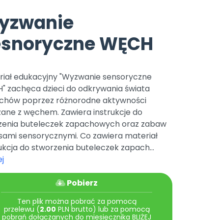
e
y
Gotowa w mniej niż 10 min • 14 dni bez opłat
Zobacz nas na Instagramie
Bliżej Pieska
yzwanie
Pomoc zwierzętom
TikTok
esnoryczne WĘCH
Nowości
Zobacz nas na TikToku
wej
Książka (dla) Przedszkolaka
Zapowiedzi
Promowanie czytelnictwa
YouTube
zkoli
Polecamy
riał edukacyjny "Wyzwanie sensoryczne
Filmy edukacyjne
" zachęca dzieci do odkrywania świata
osk Online.
5 czerwca 2024 r. uzyskała
Promocje
chów poprzez różnorodne aktywności
19 r. Nr decyzji:
zane z węchem. Zawiera instrukcje do
Archiwalne numery
zenia buteleczek zapachowych oraz zabaw
sami sensorycznymi. Co zawiera materiał
Pomoc
ukcja do stworzenia buteleczek zapach...
j
Pobierz
Ten plik można pobrać za pomocą
przelewu (
2.00
PLN brutto) lub za pomocą
pobrań dołączanych do miesięcznika BLIŻEJ