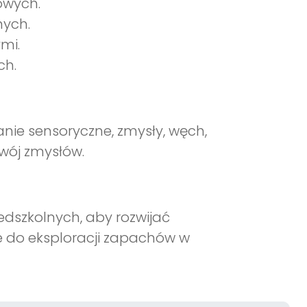
owych.
ych.
mi.
ch.
nie sensoryczne, zmysły, węch,
wój zmysłów.
edszkolnych, aby rozwijać
je do eksploracji zapachów w