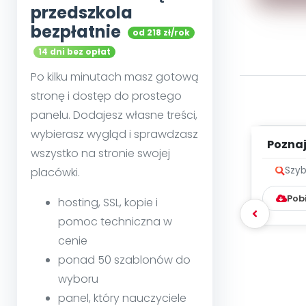
przedszkola
bezpłatnie
od 218 zł/rok
14 dni bez opłat
Po kilku minutach masz gotową
stronę i dostęp do prostego
panelu. Dodajesz własne treści,
wybierasz wygląd i sprawdzasz
Poznaje
wszystko na stronie swojej
Szyb
placówki.
Pob
hosting, SSL, kopie i
pomoc techniczna w
cenie
ponad 50 szablonów do
wyboru
panel, który nauczyciele