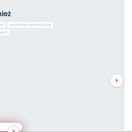
ież
ia
wyzwanie sensoryczne
węch