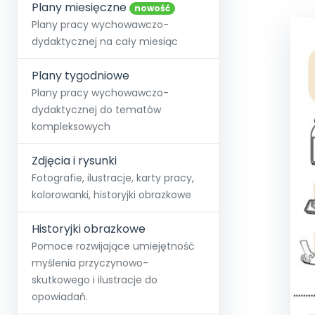
online lub stacjonarnie.
Plany miesięczne
Szko
Film
Wygr
nowość
Społeczność
Strona główna
Poznaj pakiet MAX
Wszystkie projekty
Skontaktuj się
Wit
Plany pracy wychowawczo-
O miesięczniku
O Akademii
+48 12 631 04 10
Zdro
dydaktycznej na cały miesiąc
Zam
Kio
kontakt@blizejprzedszkola.pl
Szko
E-wy
Doo
Plany tygodniowe
Pozn
Plany pracy wychowawczo-
dydaktycznej do tematów
Akredyt
Wydanie l
∞
Pakiet 
Dodaj wpis
Sen
kompleksowych
Akademia Edu
Pełen dostęp
Zob
Testuj przez 7 dni
Patr
Strefy, k
przedłużenie a
NP.5470.4.20
Zdjęcia i rysunki
Zam
Zob
Fotografie, ilustracje, karty pracy,
kolorowanki, historyjki obrazkowe
Historyjki obrazkowe
Pomoce rozwijające umiejętność
myślenia przyczynowo-
skutkowego i ilustracje do
opowiadań.