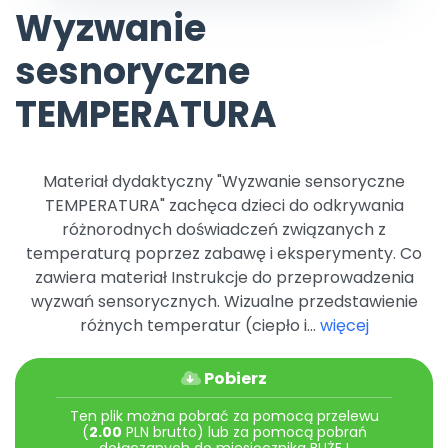
Archiwalne numery
Wyzwanie
Promocje
sesnoryczne
Pomoc
TEMPERATURA
Materiał dydaktyczny "Wyzwanie sensoryczne
TEMPERATURA" zachęca dzieci do odkrywania
różnorodnych doświadczeń związanych z
temperaturą poprzez zabawę i eksperymenty. Co
zawiera materiał Instrukcje do przeprowadzenia
wyzwań sensorycznych. Wizualne przedstawienie
różnych temperatur (ciepło i...
więcej
Pobierz
Ten plik można pobrać za pomocą przelewu
(
2.00
PLN brutto) lub za pomocą pobrań