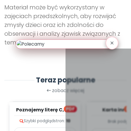
Materiał może być wykorzystany w
zajęciach przedszkolnych, aby rozwijać
zmysły dzieci oraz ich zdolności do
obserwacji i analizy zjawisk związanych z
temperaturą.
Teraz popularne
zobacz więcej
PDF
bl
Poznajemy literę C, cz. 1
Karta inno
(PD)
pedagogicz
Szybki podgląd
stron:
10
Brak podgl
Kumpelk