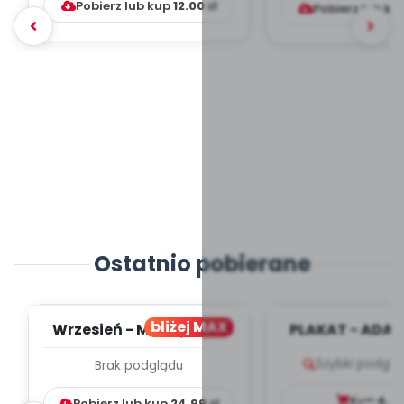
Pobierz lub kup
12.00
zł
Pobierz lub ku
Ostatnio pobierane
bliżej MAX
Wrzesień - MIESIĘCZNY
PLAKAT - ADAP
PLAN PRACY
PORADNIK DLA 
Szybki podglą
Brak podglądu
WYCHOWAWCZO –
DYDAKTYC...
Kup
4.9
Pobierz lub kup
24.99
zł