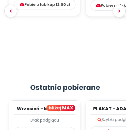
Pobierz lub kup
12.00
zł
Pobierz lub ku
Ostatnio pobierane
bliżej MAX
Wrzesień - MIESIĘCZNY
PLAKAT - ADAP
PLAN PRACY
PORADNIK DLA 
Szybki podglą
Brak podglądu
WYCHOWAWCZO –
DYDAKTYC...