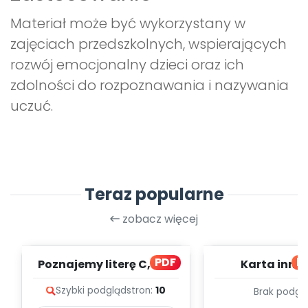
Materiał może być wykorzystany w
zajęciach przedszkolnych, wspierających
rozwój emocjonalny dzieci oraz ich
zdolności do rozpoznawania i nazywania
uczuć.
Teraz popularne
zobacz więcej
PDF
bl
Poznajemy literę C, cz. 1
Karta inno
(PD)
pedagogicz
Szybki podgląd
stron:
10
Brak podgl
Kumpelk