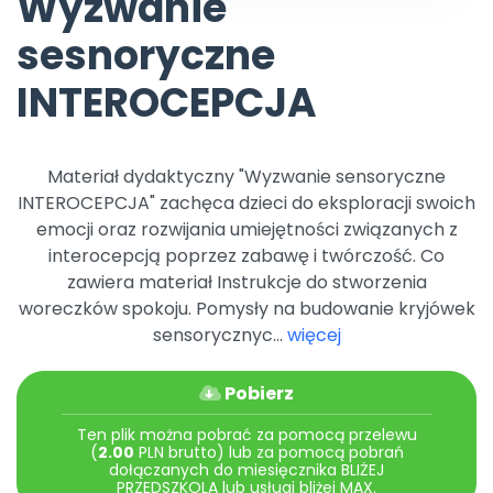
Wyzwanie
Promocje
sesnoryczne
Pomoc
INTEROCEPCJA
Materiał dydaktyczny "Wyzwanie sensoryczne
INTEROCEPCJA" zachęca dzieci do eksploracji swoich
emocji oraz rozwijania umiejętności związanych z
interocepcją poprzez zabawę i twórczość. Co
zawiera materiał Instrukcje do stworzenia
woreczków spokoju. Pomysły na budowanie kryjówek
sensorycznyc...
więcej
Pobierz
Ten plik można pobrać za pomocą przelewu
(
2.00
PLN brutto) lub za pomocą pobrań
dołączanych do miesięcznika BLIŻEJ
PRZEDSZKOLA lub usługi bliżej MAX.