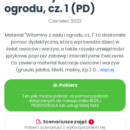
Archiwalne numery
ogrodu, cz. 1 (PD)
Promocje
Pomoc
Czerwiec 2022
Materiał "Witaminy z sadu i ogrodu, cz. 1" to doskonała
pomoc dydaktyczna, która wprowadza dzieci w
świat owoców i warzyw, a także rozwija umiejętności
językowe poprzez zabawę i interaktywne ćwiczenia.
Co zawiera materiał Ilustracje owoców i warzyw
(gruszki, jabłka, śliwki, maliny, itp.) D...
więcej
Pobierz
Ten plik można pobrać za pomocą pobrań
dołączanych do miesięcznika BLIŻEJ
PRZEDSZKOLA lub usługi bliżej MAX
Scenariusze zajęć
1
Pobierz scenariusz z wykorzystaniem tej