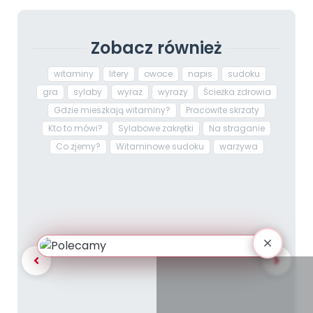
Zobacz również
witaminy
litery
owoce
napis
sudoku
gra
sylaby
wyraz
wyrazy
Ścieżka zdrowia
Gdzie mieszkają witaminy?
Pracowite skrzaty
Kto to mówi?
Sylabowe zakrętki
Na straganie
Co zjemy?
Witaminowe sudoku
warzywa