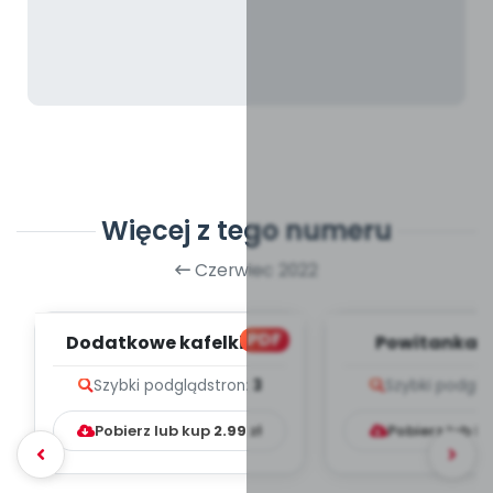
Więcej z tego numeru
Czerwiec 2022
PDF
Dodatkowe kafelki do
Powitanka -
kalendarza - wrzesień
melodii i t
Szybki podgląd
stron:
3
Szybki podglą
Pobierz lub kup
2.99
zł
Pobierz lub k