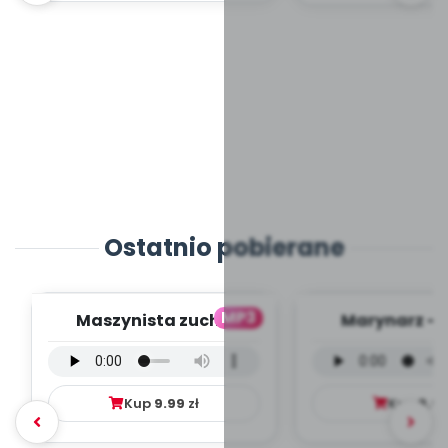
Ostatnio pobierane
MP3
Maszynista zuch -
Marynarz - 
wersja wokalna (PD,
wokalna (PD
mp3)
Kup
9.99
zł
Kup
9.9