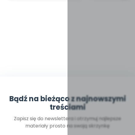
Bądź na bieżąco z najnowszymi
treściami
Zapisz się do newslettera i otrzymuj najlepsze
materiały prosto na swoją skrzynkę