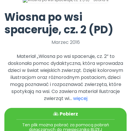
Archiwalne numery
Promocje
Wiosna po wsi
Pomoc
spaceruje, cz. 2 (PD)
Marzec 2016
Materiał „Wiosna po wsi spaceruje, cz. 2” to
doskonała pomoc dydaktyczna, która wprowadza
dzieci w świat wiejskich zwierząt. Dzięki kolorowym
ilustracjom oraz różnorodnym postaciom, dzieci
mogą poznawać i rozpoznawać zwierzęta, które
spotykają na wsi. Co zawiera materiał Ilustracje
zwierząt wi...
więcej
Pobierz
Ten plik można pobrać za pomocą pobrań
dołączanych do miesięcznika BLIŻEJ