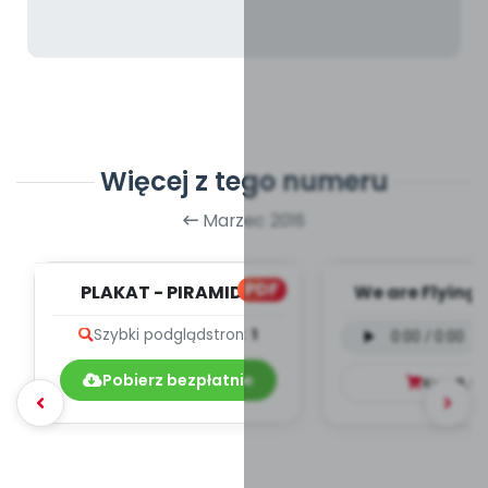
Więcej z tego numeru
Marzec 2016
PDF
PLAKAT - PIRAMIDA
We are Flying 
wokalna (PD
Szybki podgląd
stron:
1
Pobierz bezpłatnie
Kup
9.9