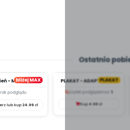
Ostatnio pobi
bliżej MAX
PLAKAT
ień - MIESIĘCZNY
PLAKAT - ADAPTACJA -
PLAN PRACY
PORADNIK DLA RODZICA
Szybki podgląd
stron:
1
Brak podglądu
HOWAWCZO –
YDAKTYC...
Kup
4.99
zł
erz lub kup
24.99
zł