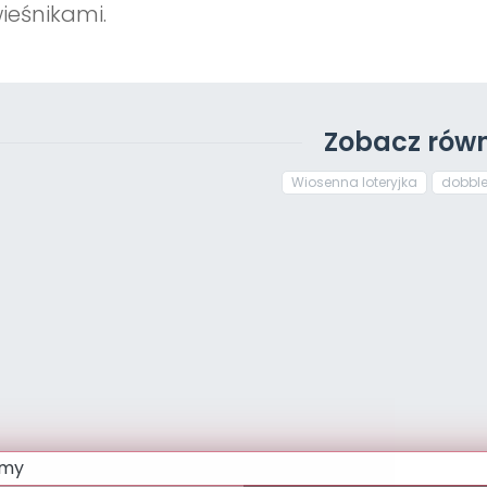
ieśnikami.
Zobacz równ
Wiosenna loteryjka
dobbl