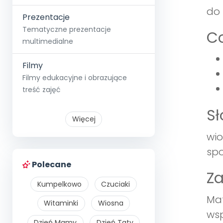
do 
Prezentacje
Tematyczne prezentacje
Co
multimedialne
Filmy
Filmy edukacyjne i obrazujące
treść zajęć
S
Więcej
wio
spo
Polecane
Z
Kumpelkowo
Czuciaki
Mat
Witaminki
Wiosna
wsp
Dzień Mamy
Dzień Taty