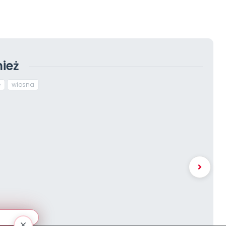
ież
e
wiosna