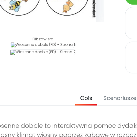
Plik zawiera
Opis
Scenariusze
senne dobble to interaktywna pomoc dydakt
osny klimat wiosny poprzez zabawę w rozpozn