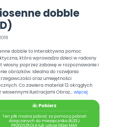
e
y
Gotowa w mniej niż 10 min • 14 dni bez opłat
Zobacz nas na Instagramie
Bliżej Pieska
iosenne dobble
Pomoc zwierzętom
TikTok
PD)
Nowości
Zobacz nas na TikToku
wej
Książka (dla) Przedszkolaka
Zapowiedzi
Promowanie czytelnictwa
2018
YouTube
zkoli
Polecamy
Filmy edukacyjne
enne dobble to interaktywna pomoc
osk Online.
5 czerwca 2024 r. uzyskała
Promocje
ktyczna, która wprowadza dzieci w radosny
19 r. Nr decyzji:
at wiosny poprzez zabawę w rozpoznawanie i
Archiwalne numery
nie obrazków. Idealna do rozwijania
trzegawczości oraz umiejętności
Pomoc
cznych. Co zawiera materiał 12 okrągłych
z wiosennymi ilustracjami Obraz...
więcej
Pobierz
Ten plik można pobrać za pomocą pobrań
dołączanych do miesięcznika BLIŻEJ
PRZEDSZKOLA lub usługi bliżej MAX