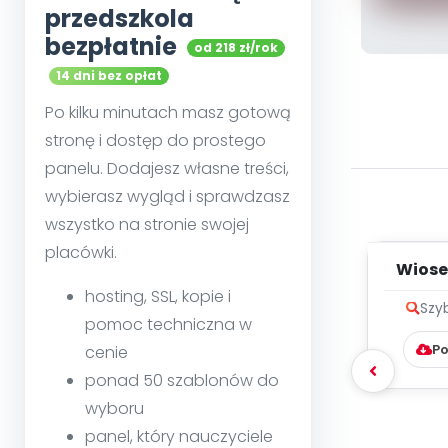
przedszkola
bezpłatnie
od 218 zł/rok
14 dni bez opłat
Po kilku minutach masz gotową
stronę i dostęp do prostego
panelu. Dodajesz własne treści,
wybierasz wygląd i sprawdzasz
wszystko na stronie swojej
placówki.
Wiose
hosting, SSL, kopie i
Szy
pomoc techniczna w
Po
cenie
ponad 50 szablonów do
wyboru
panel, który nauczyciele