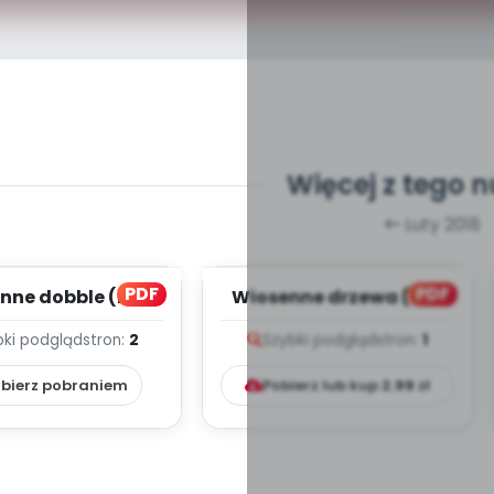
Więcej z tego 
Luty 2018
PDF
PDF
nne dobble (PD)
Wiosenne drzewa (PD)
bki podgląd
stron:
2
Szybki podgląd
stron:
1
bierz pobraniem
Pobierz lub kup
2.99
zł