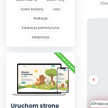
rów
Dzień Rodziny
Lato
Wakacje
Edukacja patriotyczna
Adaptacja
Uruchom stronę