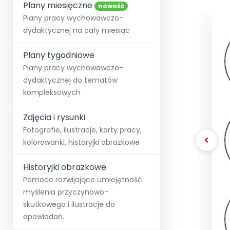
online lub stacjonarnie.
Plany miesięczne
Szko
Film
Wygr
nowość
Społeczność
Strona główna
Poznaj pakiet MAX
Wszystkie projekty
Skontaktuj się
Wit
Plany pracy wychowawczo-
O miesięczniku
O Akademii
+48 12 631 04 10
Zdro
dydaktycznej na cały miesiąc
Zam
Kio
kontakt@blizejprzedszkola.pl
Szko
E-wy
Doo
Plany tygodniowe
Pozn
Plany pracy wychowawczo-
dydaktycznej do tematów
Akredyt
Wydanie l
∞
Pakiet 
Dodaj wpis
Sen
kompleksowych
Akademia Edu
Pełen dostęp
Zob
Testuj przez 7 dni
Patr
Strefy, k
przedłużenie a
NP.5470.4.20
Zdjęcia i rysunki
Zam
Zob
Fotografie, ilustracje, karty pracy,
kolorowanki, historyjki obrazkowe
Historyjki obrazkowe
Pomoce rozwijające umiejętność
myślenia przyczynowo-
skutkowego i ilustracje do
opowiadań.