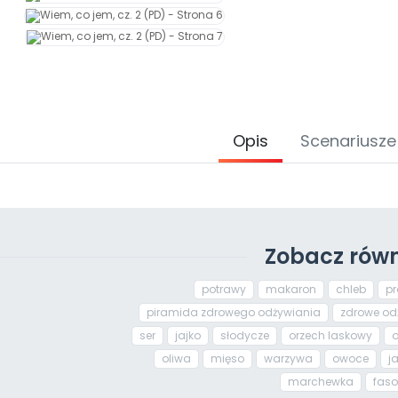
Opis
Scenariusze
Zobacz równ
potrawy
makaron
chleb
pr
piramida zdrowego odżywiania
zdrowe od
ser
jajko
słodycze
orzech laskowy
o
oliwa
mięso
warzywa
owoce
j
marchewka
faso