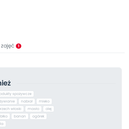
 zajęć
1
ież
odukty spożywcze
żywianie
nabiał
mleko
rzech włoski
masło
olej
abłko
banan
ogórek
la