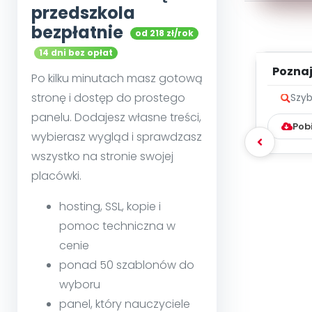
przedszkola
bezpłatnie
od 218 zł/rok
14 dni bez opłat
Poznaje
Po kilku minutach masz gotową
stronę i dostęp do prostego
Szyb
panelu. Dodajesz własne treści,
Pob
wybierasz wygląd i sprawdzasz
wszystko na stronie swojej
placówki.
hosting, SSL, kopie i
pomoc techniczna w
cenie
ponad 50 szablonów do
wyboru
panel, który nauczyciele