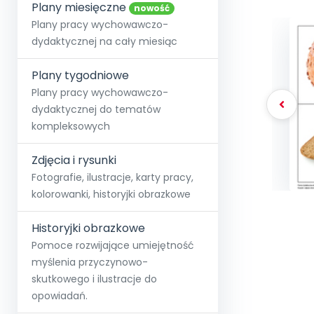
online lub stacjonarnie.
Plany miesięczne
Szko
Film
Wygr
nowość
Społeczność
Strona główna
Poznaj pakiet MAX
Wszystkie projekty
Skontaktuj się
Wit
Plany pracy wychowawczo-
O miesięczniku
O Akademii
+48 12 631 04 10
Zdro
dydaktycznej na cały miesiąc
Zam
Kio
kontakt@blizejprzedszkola.pl
Szko
E-wy
Doo
Plany tygodniowe
Pozn
Plany pracy wychowawczo-
dydaktycznej do tematów
Akredyt
Wydanie l
∞
Pakiet 
Dodaj wpis
Sen
kompleksowych
Akademia Edu
Pełen dostęp
Zob
Testuj przez 7 dni
Patr
Strefy, k
przedłużenie a
NP.5470.4.20
Zdjęcia i rysunki
Zam
Zob
Fotografie, ilustracje, karty pracy,
kolorowanki, historyjki obrazkowe
Historyjki obrazkowe
Pomoce rozwijające umiejętność
myślenia przyczynowo-
skutkowego i ilustracje do
opowiadań.