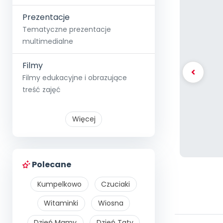
Prezentacje
Tematyczne prezentacje
multimedialne
Filmy
Filmy edukacyjne i obrazujące
treść zajęć
Więcej
Polecane
Kumpelkowo
Czuciaki
Witaminki
Wiosna
Dzień Mamy
Dzień Taty