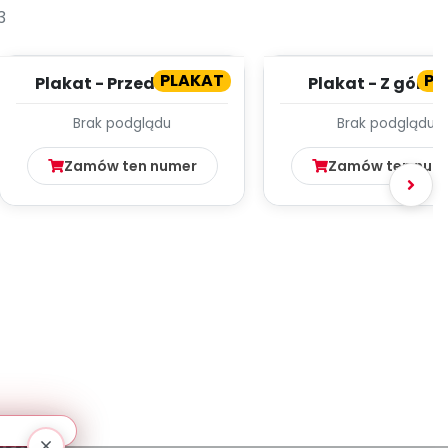
3
PLAKAT
PL
Plakat - Przedszkole
Plakat - Z górki 
pazurki!
Brak podglądu
Brak podglądu
Zamów ten numer
Zamów ten num