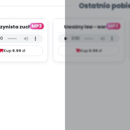
Ostatnio pobi
MP3
MP3
zynista zuch -
Uważny lew - wersja
ja wokalna (PD,
wokalna (PD, mp3)
mp3)
Kup
9.99
zł
Kup
9.99
zł