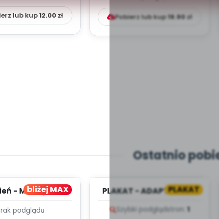
ierz lub kup
12.00
zł
Pobierz lub kup
19.90
zł
Ostatnio pobi
bliżej MAX
PLAKAT
ień - MIESIĘCZNY
PLAKAT - ADAPTACJA -
PLAN PRACY
PORADNIK DLA RODZICA
Szybki podgląd
stron:
1
Brak podglądu
HOWAWCZO –