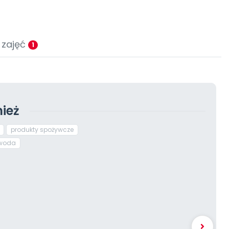
 zajęć
1
ież
produkty spożywcze
woda