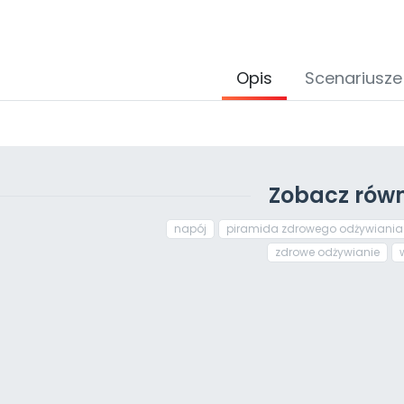
Opis
Scenariusze
Zobacz równ
napój
piramida zdrowego odżywiania
zdrowe odżywianie