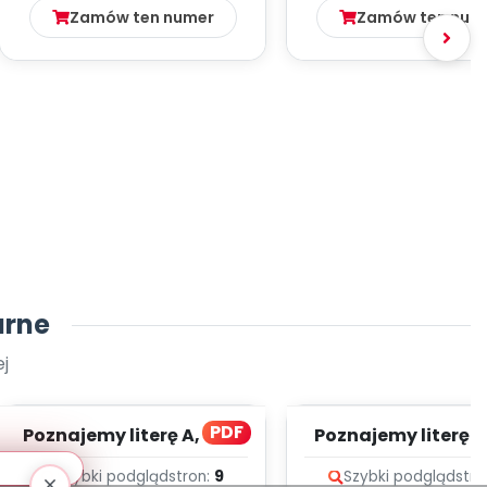
Zamów ten numer
Zamów ten num
arne
j
PDF
Poznajemy literę A, CZ. 1
Poznajemy literę E, 
(PD)
(PD)
Szybki podgląd
stron:
9
Szybki podgląd
stro