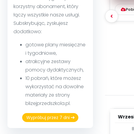
korzystny abonament, który
Pob
łączy wszystkie nasze usługi.
Subskrybując, zyskujesz
dodatkowo:
gotowe plany miesięczne
i tygodniowe,
atrakcyjne zestawy
pomocy dydaktycznych,
10 pobrań, które możesz
wykorzystać na dowolne
materiały ze strony
blizejprzedszkola.pl.
Wrzes
Wypróbuj przez 7 dni
WYC