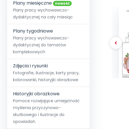
online lub stacjonarnie.
Plany miesięczne
Szko
Film
Wygr
nowość
Społeczność
Strona główna
Poznaj pakiet MAX
Wszystkie projekty
Skontaktuj się
Wit
Plany pracy wychowawczo-
O miesięczniku
O Akademii
+48 12 631 04 10
Zdro
dydaktycznej na cały miesiąc
Zam
Kio
kontakt@blizejprzedszkola.pl
Szko
E-wy
Doo
Plany tygodniowe
Pozn
Plany pracy wychowawczo-
dydaktycznej do tematów
Akredyt
Wydanie l
∞
Pakiet 
Dodaj wpis
Sen
kompleksowych
Akademia Edu
Pełen dostęp
Zob
Testuj przez 7 dni
Patr
Strefy, k
przedłużenie a
NP.5470.4.20
Zdjęcia i rysunki
Zam
Zob
Fotografie, ilustracje, karty pracy,
kolorowanki, historyjki obrazkowe
Historyjki obrazkowe
Pomoce rozwijające umiejętność
myślenia przyczynowo-
skutkowego i ilustracje do
opowiadań.