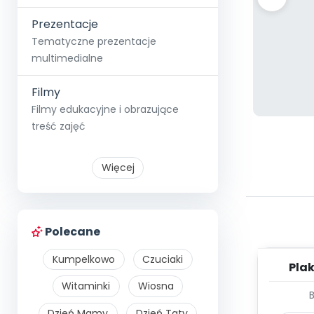
Prezentacje
Tematyczne prezentacje
multimedialne
Filmy
Filmy edukacyjne i obrazujące
treść zajęć
Więcej
Polecane
Kumpelkowo
Czuciaki
Plak
Witaminki
Wiosna
Dzień Mamy
Dzień Taty