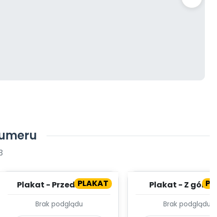
numeru
3
PLAKAT
PL
Plakat - Przedszkole
Plakat - Z górki 
pazurki!
Brak podglądu
Brak podglądu