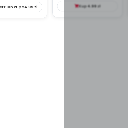
YDAKTYC...
Kup
4.99
zł
erz lub kup
24.99
zł