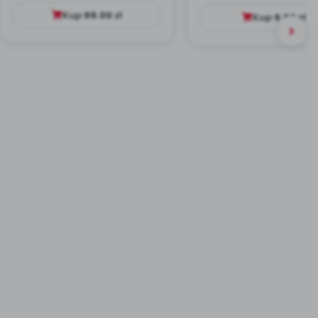
Kup
99.00
zł
Kup
9.99
zł