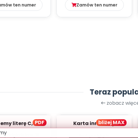
amów ten numer
Zamów ten numer
Teraz popul
zobacz więce
PDF
bliżej MAX
my literę C, cz. 1
Karta innowacji
(PD)
pedagogicznej -
ki podgląd
stron:
10
Brak podglądu
Kumpelkowo