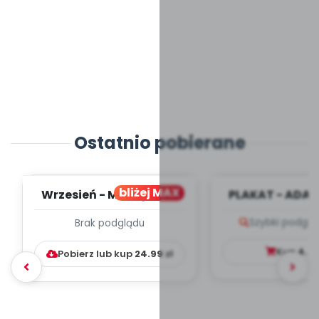
Ostatnio pobierane
bliżej MAX
Wrzesień - MIESIĘCZNY
PLAKAT - ADAP
PLAN PRACY
PORADNIK DLA 
Szybki podglą
Brak podglądu
WYCHOWAWCZO –
DYDAKTYC...
Kup
4.9
Pobierz lub kup
24.99
zł