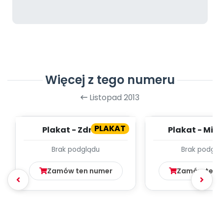
Więcej z tego numeru
Listopad 2013
PLAKAT
Plakat - Zdrowe
Plakat - Mik
warzywa
przedszk
Brak podglądu
Brak podgl
Zamów ten numer
Zamów ten