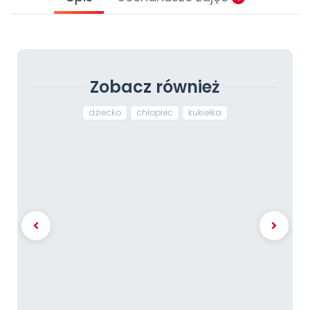
Zobacz również
dziecko
chłopiec
kukiełka