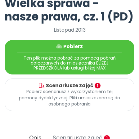
Wielka sprawa -
Archiwalne numery
Promocje
nasze prawa, cz. 1 (PD)
Pomoc
Listopad 2013
Pobierz
Ten plik można pobrać za pomocą pobrań
dołączanych do miesięcznika BLIŻEJ
PRZEDSZKOLA lub usługi bliżej MAX
Scenariusze zajęć
1
Pobierz scenariusz z wykorzystaniem tej
pomocy dydaktycznej. Pliki umieszczone są do
osobnego pobrania
Opis
Scenariusze zajęć
1