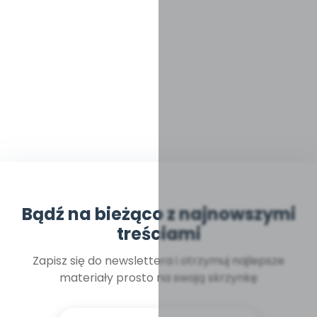
Bądź na bieżąco z najnowszymi
treściami
Zapisz się do newslettera i otrzymuj najlepsze
materiały prosto na swoją skrzynkę