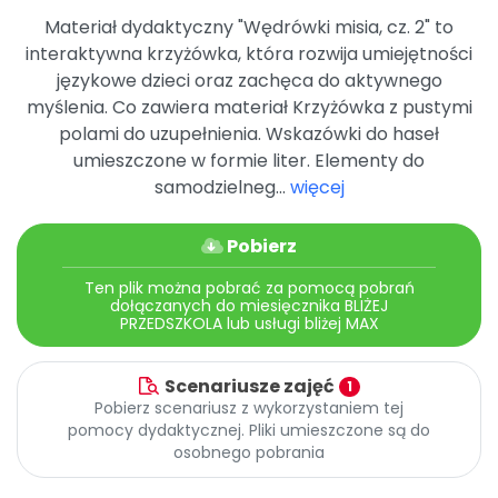
Archiwalne numery
Materiał dydaktyczny "Wędrówki misia, cz. 2" to
Promocje
interaktywna krzyżówka, która rozwija umiejętności
Pomoc
językowe dzieci oraz zachęca do aktywnego
myślenia. Co zawiera materiał Krzyżówka z pustymi
polami do uzupełnienia. Wskazówki do haseł
umieszczone w formie liter. Elementy do
samodzielneg...
więcej
Pobierz
Ten plik można pobrać za pomocą pobrań
dołączanych do miesięcznika BLIŻEJ
PRZEDSZKOLA lub usługi bliżej MAX
Scenariusze zajęć
1
Pobierz scenariusz z wykorzystaniem tej
pomocy dydaktycznej. Pliki umieszczone są do
osobnego pobrania