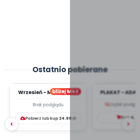
Ostatnio pobierane
bliżej MAX
Wrzesień - MIESIĘCZNY
PLAKAT - ADAP
PLAN PRACY
PORADNIK DLA 
Szybki podglą
Brak podglądu
WYCHOWAWCZO –
DYDAKTYC...
Kup
4.9
Pobierz lub kup
24.99
zł