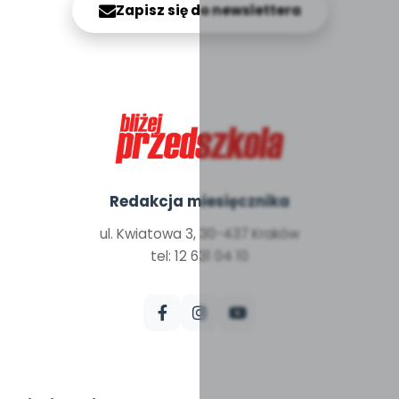
Zapisz się do newslettera
Redakcja miesięcznika
ul. Kwiatowa 3, 30-437 Kraków
tel: 12 631 04 10