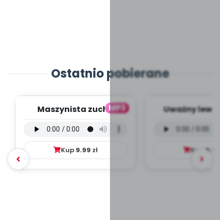
Ostatnio pobierane
MP3
Maszynista zuch -
Uważny lew -
wersja wokalna (PD,
wokalna (PD
mp3)
Kup
9.99
zł
Kup
9.9