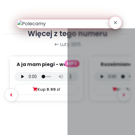
Więcej z tego numeru
Luty 2015
MP3
A ja mam piegi - wersja
Roześmiane P
wokalna (PD, mp3)
wersja wokal
mp3)
Kup
9.99
zł
Kup
9.9