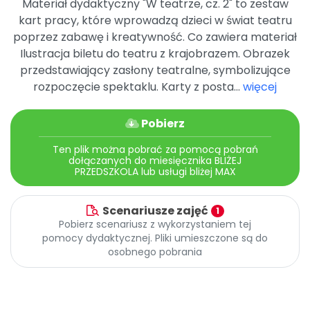
Materiał dydaktyczny "W teatrze, cz. 2" to zestaw
Archiwalne numery
kart pracy, które wprowadzą dzieci w świat teatru
Promocje
poprzez zabawę i kreatywność. Co zawiera materiał
Pomoc
Ilustracja biletu do teatru z krajobrazem. Obrazek
przedstawiający zasłony teatralne, symbolizujące
rozpoczęcie spektaklu. Karty z posta...
więcej
Pobierz
Ten plik można pobrać za pomocą pobrań
dołączanych do miesięcznika BLIŻEJ
PRZEDSZKOLA lub usługi bliżej MAX
Scenariusze zajęć
1
Pobierz scenariusz z wykorzystaniem tej
pomocy dydaktycznej. Pliki umieszczone są do
osobnego pobrania