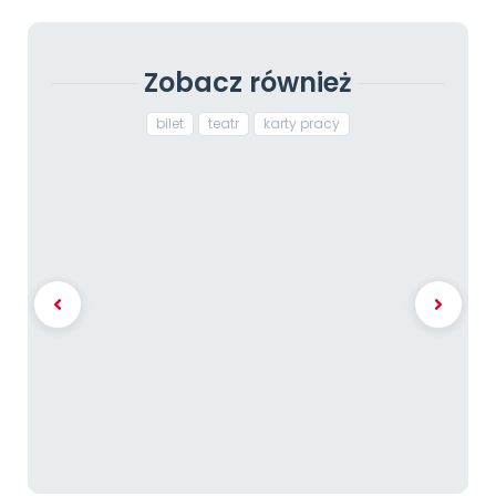
Zobacz również
bilet
teatr
karty pracy