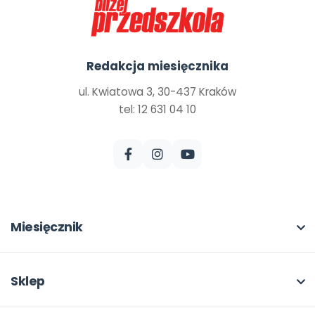
Redakcja miesięcznika
ul. Kwiatowa 3, 30-437 Kraków
tel: 12 631 04 10
Miesięcznik
O miesięczniku
W numerze
Sklep
Scenariusze i artykuły
Pełna oferta