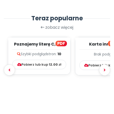
Teraz popularne
zobacz więcej
PDF
bl
Poznajemy literę C, cz. 1
Karta inno
(PD)
pedagogicz
Szybki podgląd
stron:
10
Brak podgl
Kumpelk
Pobierz lub kup
12.00
zł
Pobierz lub ku