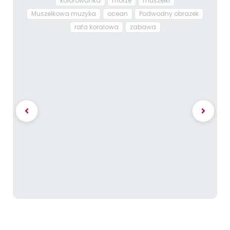
kolorowanka
morze
muszelki
Muszelkowa muzyka
ocean
Podwodny obrazek
rafa koralowa
zabawa