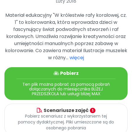
Luty 2018
Promocje
Pomoc
Materiał edukacyjny "W królestwie rafy koralowej, cz.
1" to kolorowanka, która wprowadza dzieci w
fascynujący świat podwodnych stworzeń i raf
koralowych. Umożliwia rozwijanie kreatywności oraz
umiejętności manualnych poprzez zabawę w
kolorowanie. Co zawiera materiał Ilustracje muszelek
w różny...
więcej
Pobierz
Ten plik można pobrać za pomocą pobrań
dołączanych do miesięcznika BLIŻEJ
PRZEDSZKOLA lub usługi bliżej MAX
Scenariusze zajęć
1
Pobierz scenariusz z wykorzystaniem tej
pomocy dydaktycznej. Pliki umieszczone są do
osobnego pobrania