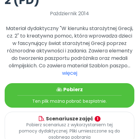
2 (PD)
Archiwalne numery
Promocje
Październik 2014
Pomoc
Materiał dydaktyczny "W kierunku starożytnej Grecji,
cz. 2" to kreatywna pomoc, która wprowadza dzieci
w fascynujący świat starożytnej Grecji poprzez
różnorodne aktywności i zadania. Zawiera elementy
do tworzenia paszportu podróżnika oraz medali
olimpijskich. Co zawiera materiał Szablon paszpo...
więcej
Pobierz
Ten plik można pobrać bezpłatnie.
Scenariusze zajęć
1
Pobierz scenariusz z wykorzystaniem tej
pomocy dydaktycznej. Pliki umieszczone są do
osobnego pobrania