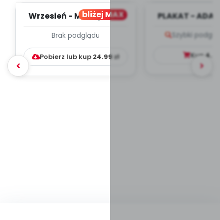
bliżej MAX
Wrzesień - MIESIĘCZNY
PLAKAT - ADAP
PLAN PRACY
PORADNIK DLA 
Szybki podglą
Brak podglądu
WYCHOWAWCZO –
DYDAKTYC...
Kup
4.9
Pobierz lub kup
24.99
zł