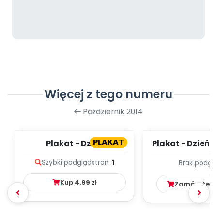
Więcej z tego numeru
Październik 2014
PLAKAT
Plakat - Dzień
Plakat - Dzień T
Pluszowego Misia
Szybki podgląd
stron:
1
Brak podgl
Kup
4.99
zł
Zamów ten