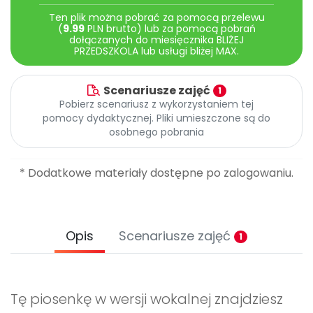
Archiwalne numery
Ten plik można pobrać za pomocą przelewu
Promocje
(
9.99
PLN brutto) lub za pomocą pobrań
Pomoc
dołączanych do miesięcznika BLIŻEJ
PRZEDSZKOLA lub usługi bliżej MAX.
Scenariusze zajęć
1
Pobierz scenariusz z wykorzystaniem tej
pomocy dydaktycznej. Pliki umieszczone są do
osobnego pobrania
* Dodatkowe materiały dostępne po zalogowaniu.
Opis
Scenariusze zajęć
1
Tę piosenkę w wersji wokalnej znajdziesz