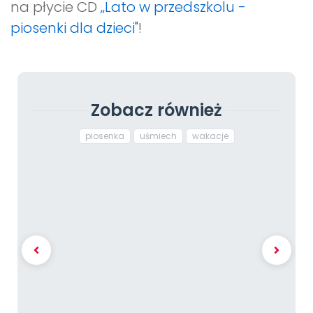
na płycie CD
„Lato w przedszkolu -
piosenki dla dzieci"
!
Zobacz również
piosenka
uśmiech
wakacje