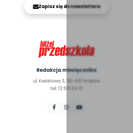
Zapisz się do newslettera
Redakcja miesięcznika
ul. Kwiatowa 3, 30-437 Kraków
tel: 12 631 04 10