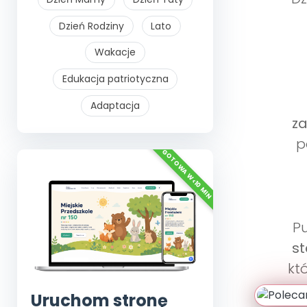
Dzień Rodziny
Lato
Wakacje
Edukacja patriotyczna
Adaptacja
z
p
P
st
kt
Uruchom stronę