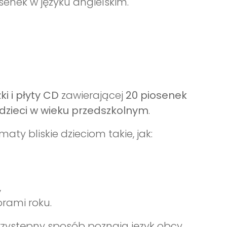
osenek w języku angielskim.
ki i płyty CD
zawierającej
20 piosenek
dzieci w wieku przedszkolnym
.
ty bliskie dzieciom takie, jak:
,
orami roku.
przystępny sposób poznają język obcy