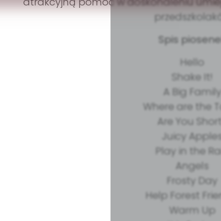
atrakcyjną pomoc w doskonaleniu umiej
przedszkolak
Spis piosene
Hello
Shake It!
A Big Famil
Where are the 
Are You Shor
Juicy Apple
Play in the R
Angels
Frosty Day
Help Forest Fri
Warm Up