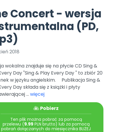
e
y
Gotowa w mniej niż 10 min • 14 dni bez opłat
Zobacz nas na Instagramie
Bliżej Pieska
e Concert - wersja
Pomoc zwierzętom
TikTok
strumentalna (PD,
Nowości
Zobacz nas na TikToku
wej
Książka (dla) Przedszkolaka
Zapowiedzi
p3)
Promowanie czytelnictwa
YouTube
zkoli
Polecamy
Filmy edukacyjne
cień 2018
osk Online.
5 czerwca 2024 r. uzyskała
Promocje
19 r. Nr decyzji:
a wokalna znajduje się na płycie CD Sing &
Archiwalne numery
Every Day "Sing & Play Every Day " to zbiór 20
nek w języku angielskim. Publikacja Sing &
Pomoc
Every Day składa się z książki i płyty
wierającej ...
więcej
Pobierz
Ten plik można pobrać za pomocą
przelewu (
9.99
PLN brutto) lub za pomocą
pobrań dołączanych do miesięcznika BLIŻEJ