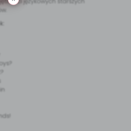
ętności językowych starszych
ów.
k:
y
Toys?
t?
s
ain
ends!