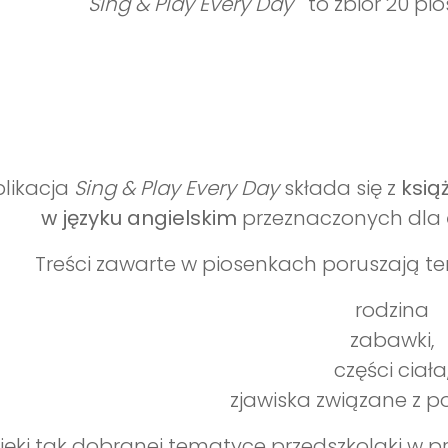
"
Sing & Play Every Day
" to zbiór 20 pi
likacja
Sing & Play Every Day
składa się z
książ
w języku angielskim
przeznaczonych dla
Treści zawarte w piosenkach poruszają tema
rodzina
zabawki,
części ciała
zjawiska związane z p
ięki tak dobranej tematyce przedszkolaki w 