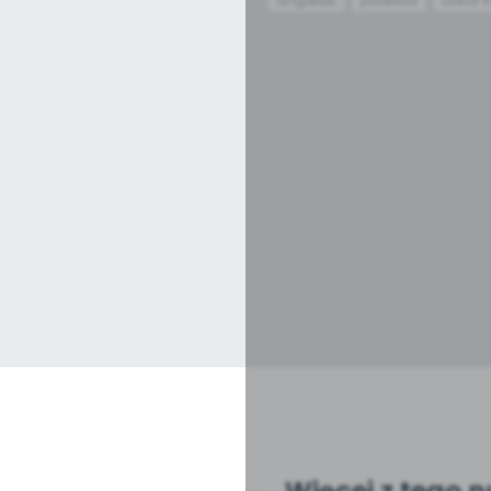
angielski
podkład
utwór i