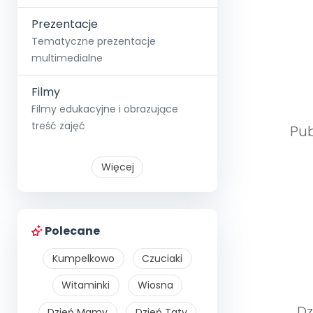
Prezentacje
Tematyczne prezentacje
multimedialne
Filmy
Filmy edukacyjne i obrazujące
treść zajęć
Pub
Więcej
Polecane
Kumpelkowo
Czuciaki
Witaminki
Wiosna
Dz
Dzień Mamy
Dzień Taty