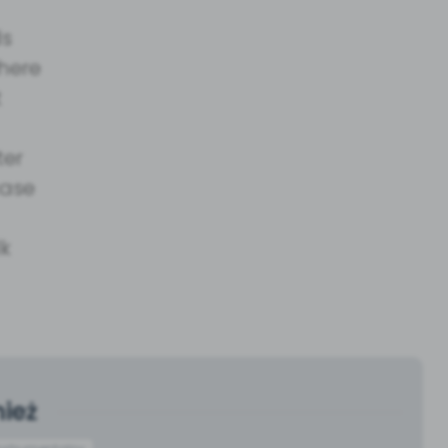
ds
where
t
ter
case
l
lk
ież