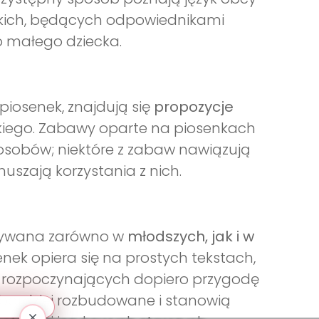
lskich, będących odpowiednikami
o małego dziecka.
piosenek, znajdują się
propozycje
iego. Zabawy oparte na piosenkach
osobów; niektóre z zabaw nawiązują
uszają korzystania z nich.
stywana zarówno w
młodszych, jak i w
enek opiera się na prostych tekstach,
ci rozpoczynających dopiero przygodę
ą bardziej rozbudowane i stanowią