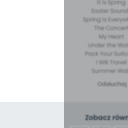
It Is Spring
Easter Soun
Spring Is Every
The Concer
My Heart
Under the Wa
Pack Your Suit
I Will Trave
Summer Wa
Odsłuchaj
Zobacz równ