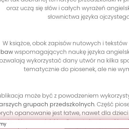
oraz uczą się słów i całych wyrażeń angie
słownictwa języka ojczysteg
W książce, obok zapisów nutowych i tekstów 
abaw
wspomagających naukę języka angielsk
ozwalają wykorzystać dany utwór na kilka sp
tematycznie do piosenek, ale nie wym
ublikacja może być z powodzeniem wykorzy
arszych grupach przedszkolnych
. Część pios
órych opanowanie jest łatwe, nawet dla dzie
z językiem angielskim. Pozostałe piosenki s