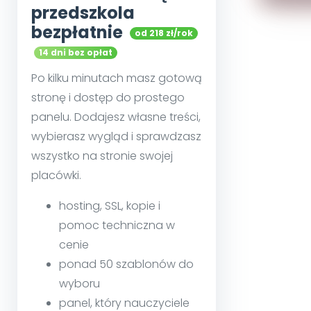
przedszkola
bezpłatnie
od 218 zł/rok
14 dni bez opłat
Po kilku minutach masz gotową
stronę i dostęp do prostego
panelu. Dodajesz własne treści,
wybierasz wygląd i sprawdzasz
wszystko na stronie swojej
placówki.
hosting, SSL, kopie i
pomoc techniczna w
cenie
ponad 50 szablonów do
wyboru
panel, który nauczyciele