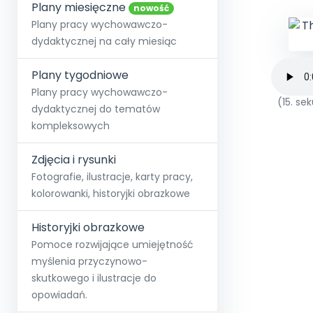
online lub stacjonarnie.
Plany miesięczne
Szko
Film
Wygr
nowość
Społeczność
Strona główna
Poznaj pakiet MAX
Wszystkie projekty
Skontaktuj się
Wit
Plany pracy wychowawczo-
O miesięczniku
O Akademii
+48 12 631 04 10
Zdro
dydaktycznej na cały miesiąc
Zam
Kio
kontakt@blizejprzedszkola.pl
Szko
E-wy
Doo
Plany tygodniowe
Pozn
Plany pracy wychowawczo-
(15. s
dydaktycznej do tematów
Akredyt
Wydanie l
∞
Pakiet 
Dodaj wpis
Sen
kompleksowych
Akademia Edu
Pełen dostęp
Zob
Testuj przez 7 dni
Patr
Strefy, k
przedłużenie a
NP.5470.4.20
Zdjęcia i rysunki
Zam
Zob
Fotografie, ilustracje, karty pracy,
kolorowanki, historyjki obrazkowe
Historyjki obrazkowe
Pomoce rozwijające umiejętność
myślenia przyczynowo-
skutkowego i ilustracje do
opowiadań.