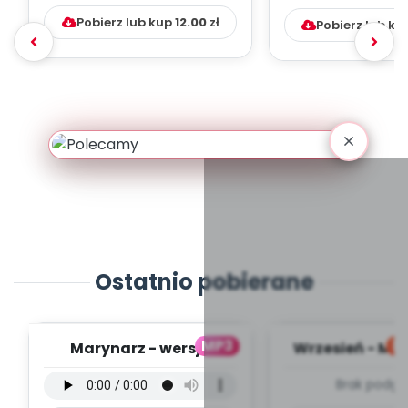
Pobierz lub kup
12.00
zł
Pobierz lub ku
Ostatnio pobierane
MP3
bl
Marynarz - wersja
Wrzesień - MI
wokalna (PD, mp3)
PLAN PR
Brak podgl
WYCHOWAW