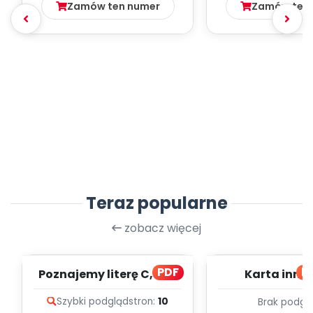
Zamów ten numer
Zamów ten
Teraz popularne
zobacz więcej
PDF
bl
Poznajemy literę C, cz. 1
Karta inno
(PD)
pedagogicz
Szybki podgląd
stron:
10
Brak podgl
Kumpelk