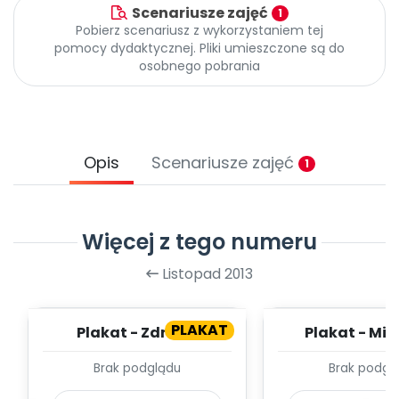
Archiwalne numery
Scenariusze zajęć
1
Promocje
Pobierz scenariusz z wykorzystaniem tej
pomocy dydaktycznej. Pliki umieszczone są do
Pomoc
osobnego pobrania
Opis
Scenariusze zajęć
1
Więcej z tego numeru
Listopad 2013
PLAKAT
Plakat - Zdrowe
Plakat - Mik
warzywa
przedszk
Brak podglądu
Brak podgl