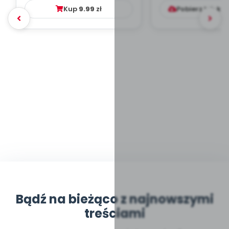
DYDAKTYC
Kup
9.99
zł
Pobierz lub ku
Bądź na bieżąco z najnowszymi
treściami