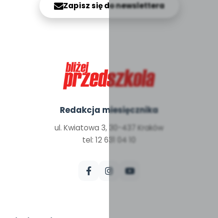
Zapisz się do newslettera
Redakcja miesięcznika
ul. Kwiatowa 3, 30-437 Kraków
tel: 12 631 04 10