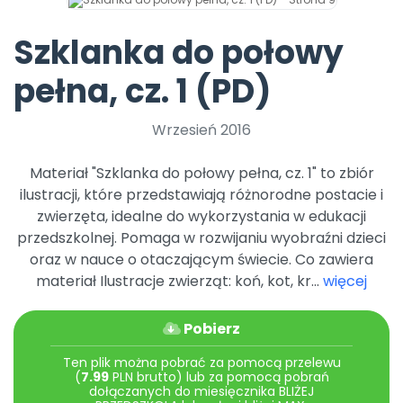
Archiwalne numery
Promocje
Szklanka do połowy
Pomoc
pełna, cz. 1 (PD)
Wrzesień 2016
Materiał "Szklanka do połowy pełna, cz. 1" to zbiór
ilustracji, które przedstawiają różnorodne postacie i
zwierzęta, idealne do wykorzystania w edukacji
przedszkolnej. Pomaga w rozwijaniu wyobraźni dzieci
oraz w nauce o otaczającym świecie. Co zawiera
materiał Ilustracje zwierząt: koń, kot, kr...
więcej
Pobierz
Ten plik można pobrać za pomocą przelewu
(
7.99
PLN brutto) lub za pomocą pobrań
dołączanych do miesięcznika BLIŻEJ