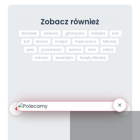
Zobacz również
dziadek
dziecko
gitarzysta
kobieta
koń
kot
krowa
małpa
mężczyzna
Mikołaj
pies
piosenkarz
świnia
słoń
zebra
żołnierz
zwierzęta
Święty Mikołaj