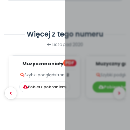
Więcej z tego numeru
Listopad 2020
PDF
Muzyczne anioły z
Muzyczny gru
papieru (PD)
teksty pio
Szybki podgląd
stron:
2
Szybki podglą
Pobierz pobraniem
Pobierz bez