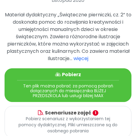
Listopad 2020
Archiwalne numery
Promocje
Materiał dydaktyczny „Świąteczne pierniczki, cz. 2” to
Pomoc
doskonała pomoc do rozwijania kreatywności i
umiejętności manualnych dzieci w okresie
świątecznym. Zawiera różnorodne ilustracje
pierniczków, które można wykorzystać w zajęciach
plastycznych oraz kulinarnych. Co zawiera materiał
Ilustracje...
więcej
Pobierz
Ten plik można pobrać za pomocą pobrań
dołączanych do miesięcznika BLIŻEJ
PRZEDSZKOLA lub usługi bliżej MAX
Scenariusze zajęć
1
Pobierz scenariusz z wykorzystaniem tej
pomocy dydaktycznej. Pliki umieszczone są do
osobnego pobrania