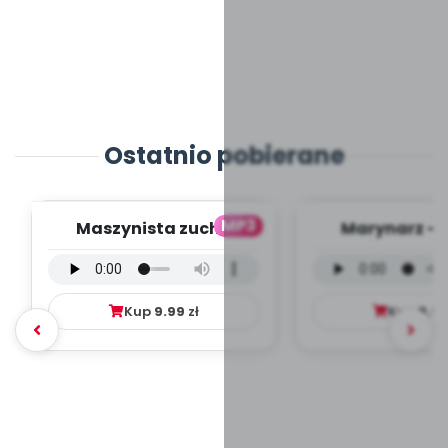
Ostatnio pobierane
MP3
Maszynista zuch -
Marynarz - 
wersja wokalna (PD,
wokalna (PD
mp3)
Kup
9.99
zł
Kup
9.9