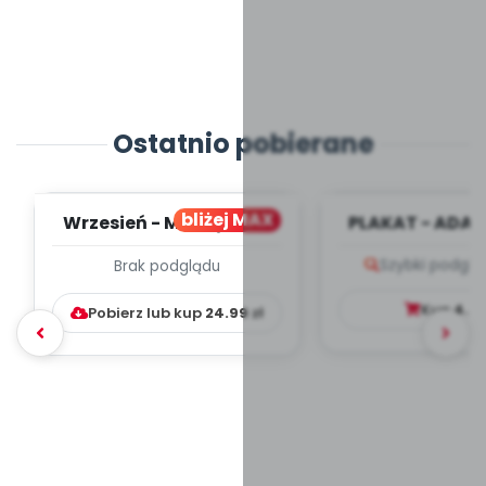
Ostatnio pobierane
bliżej MAX
Wrzesień - MIESIĘCZNY
PLAKAT - ADAP
PLAN PRACY
PORADNIK DLA 
Szybki podglą
Brak podglądu
WYCHOWAWCZO –
DYDAKTYC...
Kup
4.9
Pobierz lub kup
24.99
zł