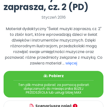
Archiwalne numery
zaprasza, cz. 2 (PD)
Promocje
Pomoc
Styczeń 2016
Materiał dydaktyczny "Świat muzyki zaprasza, cz. 2"
to zbiór kart, które wprowadzają dzieci w świat
dźwięków i instrumentów muzycznych. Dzięki
różnorodnym ilustracjom, przedszkolaki mogą
rozwijać swoje umiejętności muzyczne oraz
poznawać różne przedmioty związane z muzyką. Co
zawiera materiał ...
więcej
Pobierz
Ten plik można pobrać za pomocą pobrań
dołączanych do miesięcznika BLIŻEJ
PRZEDSZKOLA lub usługi bliżej MAX
Scenariusze zajęć
1