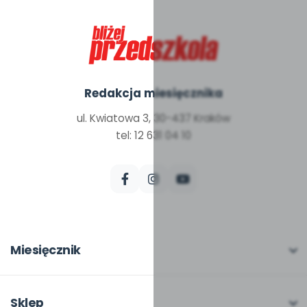
Redakcja miesięcznika
ul. Kwiatowa 3, 30-437 Kraków
tel: 12 631 04 10
Miesięcznik
O miesięczniku
W numerze
Sklep