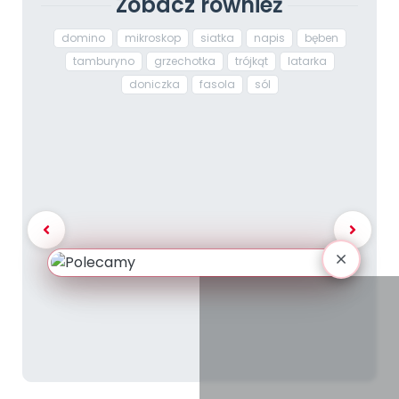
Zobacz również
domino
mikroskop
siatka
napis
bęben
tamburyno
grzechotka
trójkąt
latarka
doniczka
fasola
sól