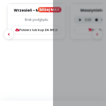
bliżej MAX
Wrzesień - MIESIĘCZNY
Maszynista 
PLAN PRACY
wersja wokal
Brak podglądu
WYCHOWAWCZO –
mp3)
DYDAKTYC...
Pobierz lub kup
24.99
zł
Kup
9.9