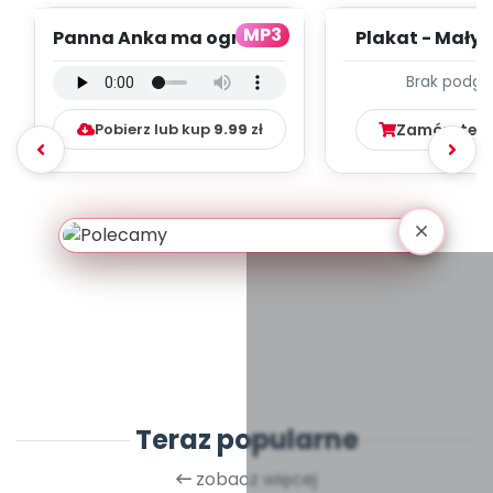
MP3
Panna Anka ma ogródek
Plakat - Mały 
- podkład (PD, mp3)
Brak podgl
Pobierz lub kup
9.99
zł
Zamów ten
Teraz popularne
zobacz więcej