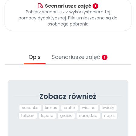
Scenariusze zajęć
1
Pobierz scenariusz z wykorzystaniem tej
pomocy dydaktycznej. Pliki umieszczone są do
osobnego pobrania
Opis
Scenariusze zajęć
1
Zobacz również
sasanka
krokus
bratek
wiosna
kwiaty
tulipan
łopata
grabie
narzędzia
napis