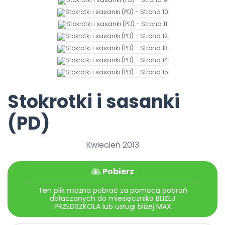
Archiwalne numery
Promocje
Pomoc
Stokrotki i sasanki
(PD)
Kwiecień 2013
Pobierz
Ten plik można pobrać za pomocą pobrań
dołączanych do miesięcznika BLIŻEJ
PRZEDSZKOLA lub usługi bliżej MAX