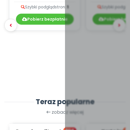
Szybki podgląd
stron:
1
Szybki podglą
Pobierz bezpłatnie
Pobierz bez
Teraz popularne
zobacz więcej