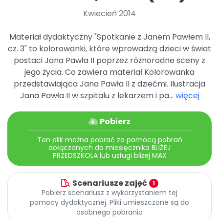
Promocje
Kwiecień 2014
Pomoc
Materiał dydaktyczny "Spotkanie z Janem Pawłem II,
cz. 3" to kolorowanki, które wprowadzą dzieci w świat
postaci Jana Pawła II poprzez różnorodne sceny z
jego życia. Co zawiera materiał Kolorowanka
przedstawiająca Jana Pawła II z dziećmi. Ilustracja
Jana Pawła II w szpitalu z lekarzem i pa...
więcej
Pobierz
Ten plik można pobrać za pomocą pobrań
dołączanych do miesięcznika BLIŻEJ
PRZEDSZKOLA lub usługi bliżej MAX
Scenariusze zajęć
1
Pobierz scenariusz z wykorzystaniem tej
pomocy dydaktycznej. Pliki umieszczone są do
osobnego pobrania