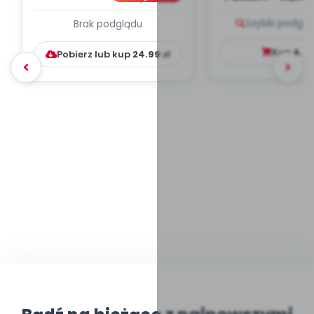
PLAN PRACY
PORADNIK DLA 
Szybki podglą
Brak podglądu
WYCHOWAWCZO –
DYDAKTYC...
Kup
4.9
Pobierz lub kup
24.99
zł