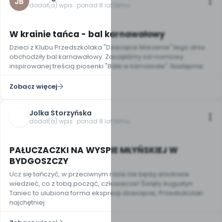
JB
dodał(a) wpis · ponad 8 lat temu
W krainie tańca - bal karnawałowy
Dzieci z Klubu Przedszkolaka "Dziecięce Marzenie" tego dnia
obchodziły bal karnawałowy. Zaczęliśmy od rozmowy
inspirowanej treścią piosenki "Bale w karnawale". Następnie
Zobacz więcej
Jolka Storzyńska
dodał(a) wpis · ponad 8 lat temu
15
PAŁUCZACZKI NA WYSPIE MŁYŃSKIEJ W
BYDGOSZCZY
Ucz się tańczyć, w przeciwnym razie nie będą aniołowie
wiedzieć, co z tobą począć, człowiecze! Święty Augustyn
Taniec to ulubiona forma ekspresji dziecięcej. Przedszkolaki
najchętniej