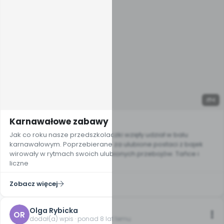
4
Karnawałowe zabawy
Jak co roku nasze przedszkolaczki wzięły udział w balu
karnawałowym. Poprzebierane za ulubione postaci z bajek
wirowały w rytmach swoich ulubionych przebojów. Tańce i
liczne
Zobacz więcej
Olga Rybicka
OR
dodał(a) wpis · ponad 8 lat temu