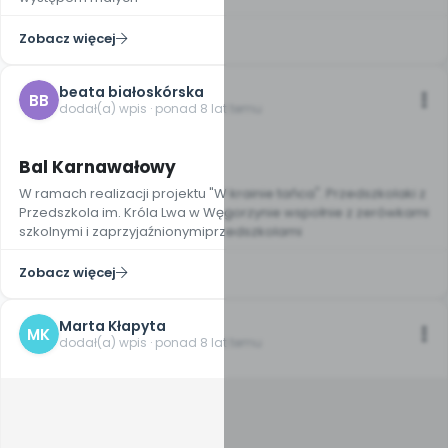
Zobacz więcej
beata białoskórska
BB
dodał(a) wpis · ponad 8 lat temu
5
Bal Karnawałowy
W ramach realizacji projektu "W krainie tańca". Przedszkolaki z
Przedszkola im. Króla Lwa w Węgorzynie wspołnie z zerówkami
szkolnymi i zaprzyjaźnionymiprzedszkolami
Zobacz więcej
Marta Kłapyta
MK
dodał(a) wpis · ponad 8 lat temu