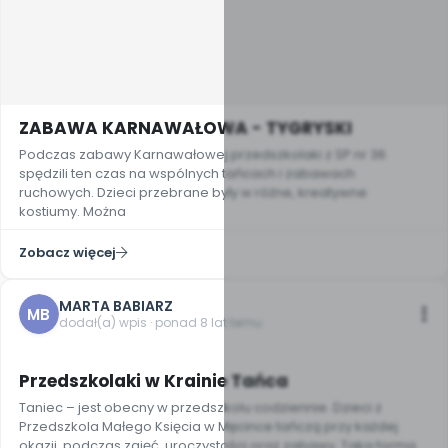
ZABAWA KARNAWAŁOWA - TYGRYSKI
Podczas zabawy Karnawałowej przedszkolaki z SP nr 36
spędzili ten czas na wspólnych tańcach i zabawach
ruchowych. Dzieci przebrane były w różne, kreatywne
kostiumy. Można
Zobacz więcej
MARTA BABIARZ
MB
dodał(a) wpis · ponad 8 lat temu
6
Przedszkolaki w Krainie Tańca
Taniec – jest obecny w przedszkolu codziennie. Dzieci z
Przedszkola Małego Księcia w Męcince tańczą przy każdej
okazji, podczas zajęć, uroczystości oraz zabawy. Taka forma