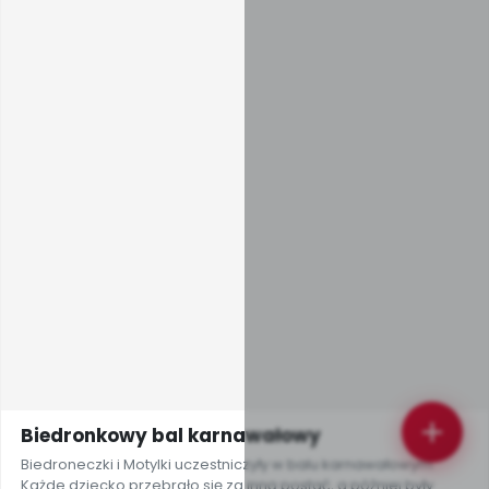
Biedronkowy bal karnawałowy
Biedroneczki i Motylki uczestniczyły w balu karnawałowym.
Każde dziecko przebrało się za inną postać, a później były