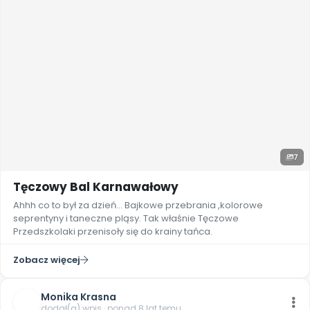
7
Tęczowy Bal Karnawałowy
Ahhh co to był za dzień... Bajkowe przebrania ,kolorowe
seprentyny i taneczne pląsy. Tak właśnie Tęczowe
Przedszkolaki przenisoły się do krainy tańca.
Zobacz więcej
Monika Krasna
dodał(a) wpis · ponad 8 lat temu