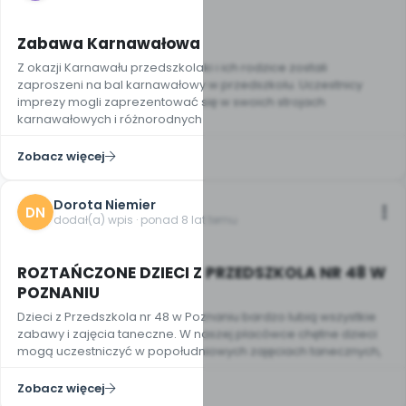
Zabawa Karnawałowa
Z okazji Karnawału przedszkolaki i ich rodzice zostali
zaproszeni na bal karnawałowy w przedszkolu. Uczestnicy
imprezy mogli zaprezentować się w swoich strojach
karnawałowych i różnorodnych
Zobacz więcej
Dorota Niemier
DN
dodał(a) wpis · ponad 8 lat temu
12
ROZTAŃCZONE DZIECI Z PRZEDSZKOLA NR 48 W
POZNANIU
Dzieci z Przedszkola nr 48 w Poznaniu bardzo lubią wszystkie
zabawy i zajęcia taneczne. W naszej placówce chętne dzieci
mogą uczestniczyć w popołudniowych zajęciach tanecznych,
Zobacz więcej