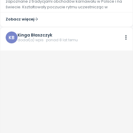
zapoznane z tradycjami obchodów karnawału w Polsce i na
świecie. Kształtowały poczucie rytmu uczestnicząc w
Zobacz więcej
Kinga Błaszczyk
KB
dodał(a) wpis · ponad 8 lat temu