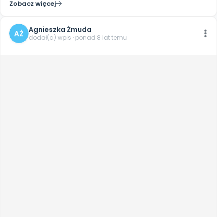
Zobacz więcej
Agnieszka Żmuda
AŻ
dodał(a) wpis · ponad 8 lat temu