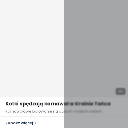
3
Kotki spędzają karnawał w Krainie Tańca
Karnawałowe balowanie na dużych i małych salach.
Zobacz więcej