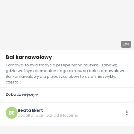
4
Bal karnawałowy
Karnawał to miła tradycja przepełniona muzyką i zabawą,
gdzie ważnym elementem tego okresu są bale karnawałowe.
Bal karnawałowy dla przedszkolaków to dzień niezwykły,
często
Zobacz więcej
Beata Ekert
BE
dodał(a) wpis · ponad 8 lat temu