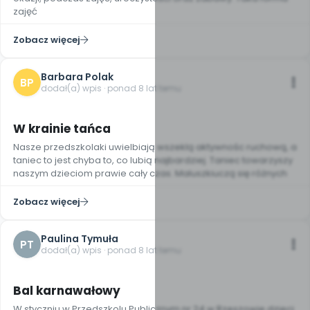
zajęć
Zobacz więcej
Barbara Polak
BP
dodał(a) wpis · ponad 8 lat temu
4
W krainie tańca
Nasze przedszkolaki uwielbiają wszeklą aktywnośc ruchową, a
taniec to jest chyba to, co lubią najbardziej. Taniec towarzyszy
naszym dzieciom prawie cały czas. Maluszkiuczą się różnych
Zobacz więcej
Paulina Tymuła
PT
dodał(a) wpis · ponad 8 lat temu
Bal karnawałowy
W styczniu w Przedszkolu Publicznym nr 24 w Rzeszowie dzieci