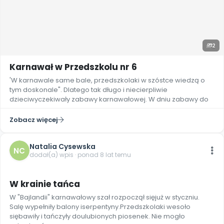
2
Karnawał w Przedszkolu nr 6
'W karnawale same bale, przedszkolaki w szóstce wiedzą o
tym doskonale". Dlatego tak długo i niecierpliwie
dzieciwyczekiwały zabawy karnawałowej. W dniu zabawy do
Zobacz więcej
Natalia Cysewska
NC
dodał(a) wpis · ponad 8 lat temu
10
W krainie tańca
W "Bajlandii" karnawałowy szał rozpoczął sięjuż w styczniu.
Salę wypełniły balony iserpentyny.Przedszkolaki wesoło
siębawiły i tańczyły doulubionych piosenek. Nie mogło