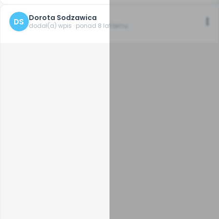
Dorota Sodzawica
DS
dodał(a) wpis · ponad 8 lat temu