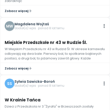
zabraknąć
Zobacz więcej
Magdalena Wojtaś
MW
dodał(a) wpis · ponad 8 lat temu
7
Miejskie Przedszkole nr 43 w Rudzie Śl.
W Miejskim Przedszkolu nr 43 w Rudzid Śl. W okresie karnawału
odbywają się dwa bale. Pierwszy bal, to spotkanie bajkiwych
postaci, a drugi bal, to piżamowy zawrót głowy. Każde
Zobacz więcej
Sylwia Sawicka-Boroń
SS
dodał(a) wpis · ponad 8 lat temu
7
W Krainie Tańca
Dzieci z Przedszkola nr 3 "Żyrafa" w Brzeszczach zostały