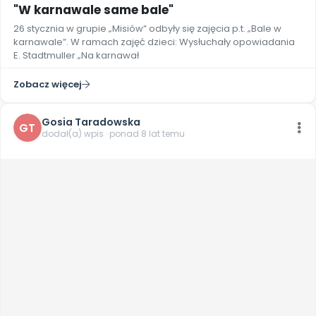
"W karnawale same bale"
26 stycznia w grupie „Misiów” odbyły się zajęcia p.t. „Bale w
karnawale”. W ramach zajęć dzieci: Wysłuchały opowiadania
E. Stadtmuller „Na karnawał
Zobacz więcej
Gosia Taradowska
GT
dodał(a) wpis · ponad 8 lat temu