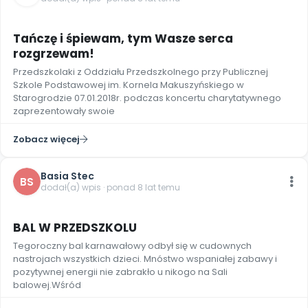
2
Tańczę i śpiewam, tym Wasze serca
rozgrzewam!
Przedszkolaki z Oddziału Przedszkolnego przy Publicznej
Szkole Podstawowej im. Kornela Makuszyńskiego w
Starogrodzie 07.01.2018r. podczas koncertu charytatywnego
zaprezentowały swoie
Zobacz więcej
Basia Stec
BS
dodał(a) wpis · ponad 8 lat temu
BAL W PRZEDSZKOLU
Tegoroczny bal karnawałowy odbył się w cudownych
nastrojach wszystkich dzieci. Mnóstwo wspaniałej zabawy i
pozytywnej energii nie zabrakło u nikogo na Sali
balowej.Wśród