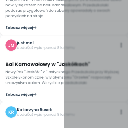
bawiły się razem na balu karnawałowym. Przedszkolaki
podczas przygotowań do zabawy opowiadały o swoich
pomysłach na stroje
Zobacz więcej
just mal
JM
dodał(a) wpis · ponad 8 lat temu
4
Bal Karnawałowy w "Jaskółkach"
Nowy Rok "Jaskółki" z Elastycznego Przedszkola przy Wyższej
Szkole Ekonomicznej w Białymstoku "Orzełek" rozpoczęły
uroczystym balem. Wszystkie przedszkolaki
Zobacz więcej
Katarzyna Rusek
KR
dodał(a) wpis · ponad 8 lat temu