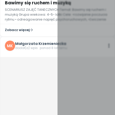
Bawimy się ruchem i muzyką
SCENARIUSZ ZAJĘĆ TANECZNYCH Temat: Bawimy się ruchem i
muzyką Grupa wiekowa: 4-5- latki Cele: •rozwijanie poczucia
rytmu • odreagowanie napięć psychoruchowych, •ćwiczenie
Zobacz więcej
Małgorzata Krzemieniecka
MK
dodał(a) wpis · ponad 8 lat temu