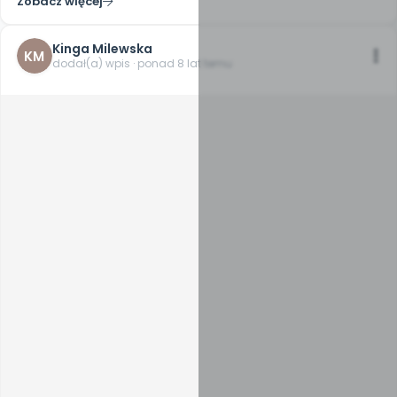
Zobacz więcej
Kinga Milewska
KM
dodał(a) wpis · ponad 8 lat temu