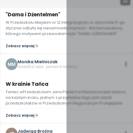
5
"Dama i Dżentelmen"
W Przedszkolu Miejskim nr 12 Integracyjnym w Jaworznie 5-go
stycznia odbyła się niesamowita impreza - Bal karnawałowy,
którego motywem przewodnim było "DAMA I DŻENTELMEN".
Zobacz więcej
Monika Mielniczak
MM
dodał(a) wpis · ponad 8 lat temu
6
W krainie Tańca
Taniec wPrzedszkoluim.Jana Pawła II w Raszówce jest obecny
na każdym kroku, jednym z przykładów tego jest udział
przedszkolaków w Przedszkolnym Regionalnym Przeglądzie
Zobacz więcej
Jadwiga Broźna