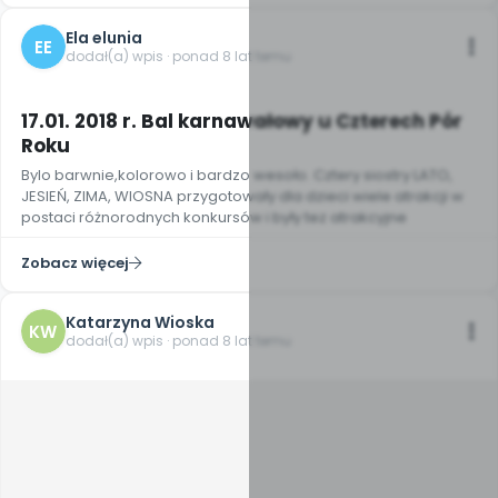
Ela elunia
EE
dodał(a) wpis · ponad 8 lat temu
9
17.01. 2018 r. Bal karnawałowy u Czterech Pór
Roku
Bylo barwnie,kolorowo i bardzo wesoło. Cztery siostry LATO,
JESIEŃ, ZIMA, WIOSNA przygotowały dla dzieci wiele atrakcji w
postaci różnorodnych konkursów i były tez atrakcyjne
Zobacz więcej
Katarzyna Wioska
KW
dodał(a) wpis · ponad 8 lat temu