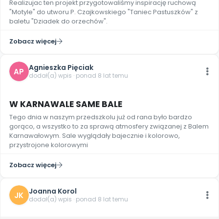
Realizujac ten projekt przygotowaliśmy inspirację ruchową
Promocje
"Motyle" do utworu P. Czajkowskiego "Taniec Pastuszków" z
Pomoc
baletu "Dziadek do orzechów".
Zobacz więcej
Agnieszka Pięciak
AP
dodał(a) wpis · ponad 8 lat temu
4
W KARNAWALE SAME BALE
Tego dnia w naszym przedszkolu już od rana było bardzo
gorąco, a wszystko to za sprawą atmosfery związanej z Balem
Karnawałowym. Sale wyglądały bajecznie i kolorowo,
przystrojone kolorowymi
Zobacz więcej
Joanna Korol
JK
dodał(a) wpis · ponad 8 lat temu