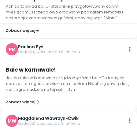
Ach co to był za bal....- starannie przygotowywany całymi
miesiącami, szczegółowo omawiany pod kątem tematyki i
dekoracji z zaproszonymi gośćmi, odbył się w gr. "Misie"
Zobacz więcej
Paulina Byś
PB
dodał(a) wpis · ponad 8 lat temu
8
Bale w karnawale!
Jak co roku w karnawale urządzamy różne bale To tradycja
bardzo stara, gości przyszło co niemiara Niech się bawią duzi,
mali, zgromadzeni na tej sali… …tymi
Zobacz więcej
Magdalena Wawrzyn-Ćwik
MW
dodał(a) wpis · ponad 8 lat temu
2