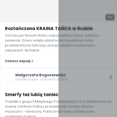
4
Roztańczona KRAINA TAŃCA w Rudzie
Od razu po Nowym Roku rozpoczęliśmy tańce, zabawy i
swawole. Dzieci wzięły udział w karnawałowym balu
przebierańców tańcząc, biorąc udział w konkursach i
zabawach. Był także
Zobacz więcej
Małgorzata Boguszewska
dodał(a) wpis · ponad 8 lat temu
4
Smerfy też lubią taniec
Trzylatki z grupy II Miejskiego Przedszkola nr 6 w Zambrowie na
scenie Centrum Kultury przedstawiły montaz słowno -
muzyczno - taneczny. Publiczność była zachwycona
występem małych