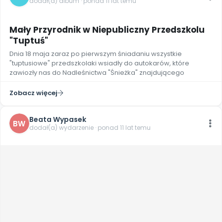
dodał(a) album · ponad 11 lat temu
Archiwalne numery
2
Promocje
Pomoc
Mały Przyrodnik w Niepubliczny Przedszkolu
"Tuptuś"
Dnia 18 maja zaraz po pierwszym śniadaniu wszystkie
"tuptusiowe" przedszkolaki wsiadły do autokarów, które
zawiozły nas do Nadleśnictwa "Śnieżka" znajdującego
Zobacz więcej
Beata Wypasek
BW
dodał(a) wydarzenie · ponad 11 lat temu