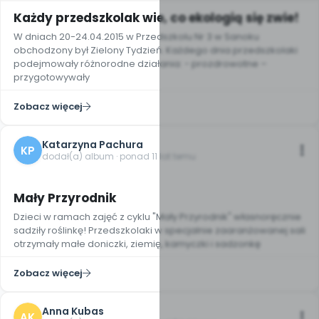
Każdy przedszkolak wie, co ekologią się zwie!
W dniach 20-24.04.2015 w Przedszkolu Nr 3 w Sanoku
obchodzony był Zielony Tydzień. Każdego dnia przedszkolaki
podejmowały różnorodne działania: - prozdrowotne –
przygotowywały
Zobacz więcej
Katarzyna Pachura
KP
dodał(a) album · ponad 11 lat temu
5
Mały Przyrodnik
Dzieci w ramach zajęć z cyklu "Mały Przyrodnik" własnoręcznie
sadziły roślinkę! Przedszkolaki w specjalnie zaaranżowanej sali
otrzymały małe doniczki, ziemię, kamyczki i sadzonkę
Zobacz więcej
Anna Kubas
AK