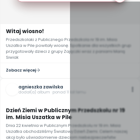
Witaj wiosno!
Przedszkolaki z Publicznego Przedszkola nr 19 im. Misia
Uszatka w Pile powitały wiosnę. Spotkanie dla wszystkich grup
przygotowały dzieci z grupy Zajączki wraz z paniami Marią
Siwiak
Zobacz więcej
agnieszka zawilska
dodał(a) album · ponad 11 lat temu
10
Dzień Ziemi w Publicznym Przedszkolu nr 19
im. Misia Uszatka w Pile
Dnia 22 kwietnia w Publicznym Przedszkolu nr 19 im. Misia
Uszatka obchodziliśmy Światowy Dzień Ziemi. Celem naszej
akcji było uświadomienie dzieciom niebezpieczeństw