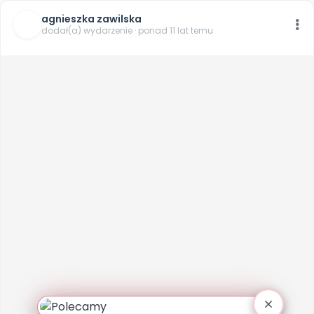
agnieszka zawilska
dodał(a) wydarzenie · ponad 11 lat temu