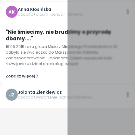
Anna Kłosińska
AK
dodał(a) album · ponad 11 lat temu
10
"Nie śmiecimy, nie brudzimy o przyrodę
dbamy...."
16.06.2015 roku grupa Misie z Miejskiego Przedszkola nr 10
odbyła się wycieczka do Marszowa do Zakładu
Zagospodarowania Odpadami. Celem wycieczki było
rozwijanie u dzieci proekologicznych
Zobacz więcej
Jolanta Zienkiewicz
JZ
dodał(a) wydarzenie · ponad 11 lat temu