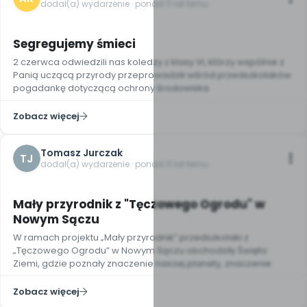
dodał(a) wydarzenie · ponad 11 lat temu
Segregujemy śmieci
2 czerwca odwiedzili nas koledzy z klasy VI, którzy wspólnie z
Panią uczącą przyrody przeprowadzili wśród przedszkolaków
pogadankę dotyczącą ochrony środowiska
Zobacz więcej
Tomasz Jurczak
TJ
dodał(a) wydarzenie · ponad 11 lat temu
Mały przyrodnik z "Tęczowego Ogrodu" w
Nowym Sączu
W ramach projektu „Mały przyrodnik” przedszkolaki z
„Tęczowego Ogrodu” w Nowym Sączu obchodziły Święto
Ziemi, gdzie poznały znaczenie naszej planety, znaczenie
Zobacz więcej