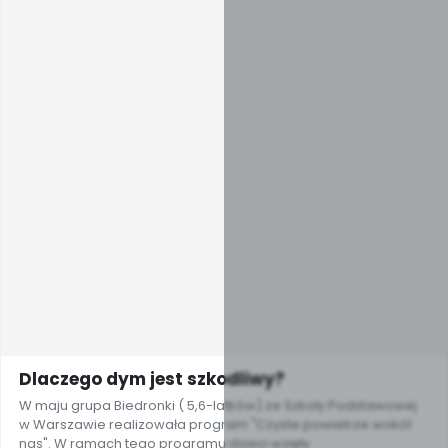
Dlaczego dym jest szkodliwy?
W maju grupa Biedronki ( 5,6-latków) ze Szkoły Podstawowej
w Warszawie realizowała program "Czyste powietrze wokół
nas". W ramach tego programu dzieci wzięły