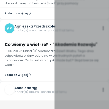
Niepublicznego "Beztroski Świat" przy pomocy
Zobacz więcej
Agnieszka Przedszkole
AP
dodał(a) wydarzenie · ponad 11 lat temu
Co wiemy o wietrze? - "Akademia Rozwoju"
16.06.2015 r. Klasa "0" obchodziła Dzień Wiatru. Tego dnia
odpowiedzieliśmy sobie na wiele trudnych pytań a
mianowicie: Co to jest wiatr i jaki może być? Skąd bierze się
wiatr?
Zobacz więcej
Anna Zadrąg
dodał(a) album · ponad 11 lat temu