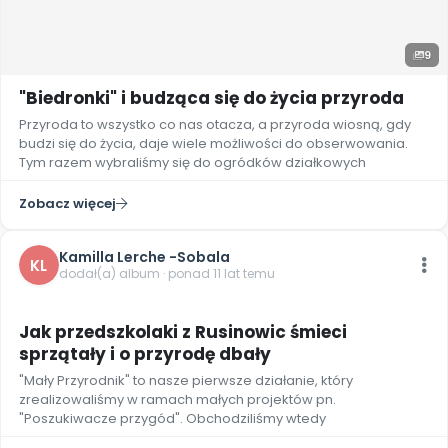
9
"Biedronki" i budząca się do życia przyroda
Przyroda to wszystko co nas otacza, a przyroda wiosną, gdy
budzi się do życia, daje wiele możliwości do obserwowania.
Tym razem wybraliśmy się do ogródków działkowych
Zobacz więcej
Kamilla Lerche -Sobala
KL
dodał(a) album · ponad 11 lat temu
10
Jak przedszkolaki z Rusinowic śmieci
sprzątały i o przyrodę dbały
"Mały Przyrodnik" to nasze pierwsze działanie, który
zrealizowaliśmy w ramach małych projektów pn.
"Poszukiwacze przygód". Obchodziliśmy wtedy