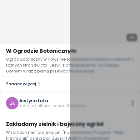
9
W Ogrodzie Botanicznym
Ogród Botaniczny w Powsinie to skarbnica wiedzy o roślinach z
różnych stron świata. Jeżyki z przedszkola nr 7 w Zalesiu
Górnym wraz z panią przewodnik wyruszyły
Zobacz więcej
Justyna Łata
JŁ
dodał(a) album · ponad 11 lat temu
3
Zakładamy zielnik i bajeczny ogród
W ramach mini projektu pn. "Poszukiwaczy Przygód - Mały
Przyrodnik" dzieci z gr. Żuczki (3latki) z Przedszkola