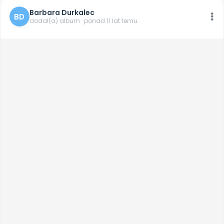
Barbara Durkalec
BD
dodał(a) album · ponad 11 lat temu