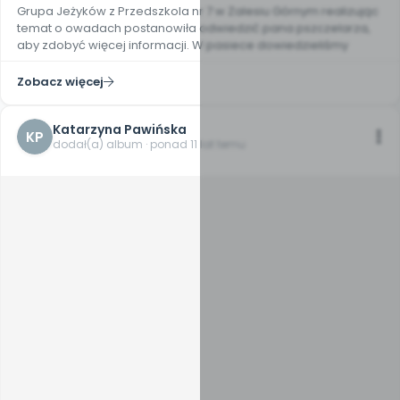
Grupa Jeżyków z Przedszkola nr 7 w Zalesiu Górnym realizując
temat o owadach postanowiła odwiedzić pana pszczelarza,
aby zdobyć więcej informacji. W pasiece dowiedzieliśmy
Zobacz więcej
Katarzyna Pawińska
KP
dodał(a) album · ponad 11 lat temu