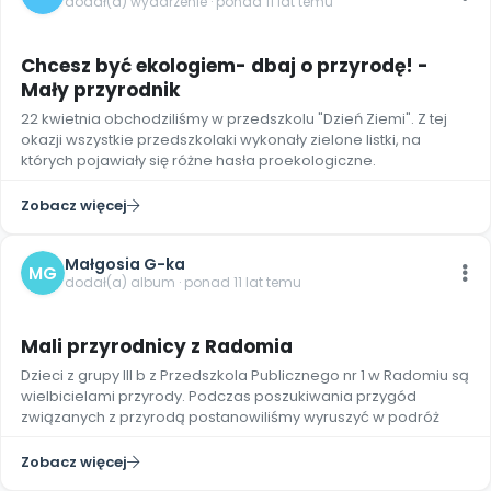
dodał(a) wydarzenie · ponad 11 lat temu
Chcesz być ekologiem- dbaj o przyrodę! -
Mały przyrodnik
22 kwietnia obchodziliśmy w przedszkolu "Dzień Ziemi". Z tej
okazji wszystkie przedszkolaki wykonały zielone listki, na
których pojawiały się różne hasła proekologiczne.
Zobacz więcej
Małgosia G-ka
MG
dodał(a) album · ponad 11 lat temu
8
Mali przyrodnicy z Radomia
Dzieci z grupy III b z Przedszkola Publicznego nr 1 w Radomiu są
wielbicielami przyrody. Podczas poszukiwania przygód
związanych z przyrodą postanowiliśmy wyruszyć w podróż
Zobacz więcej