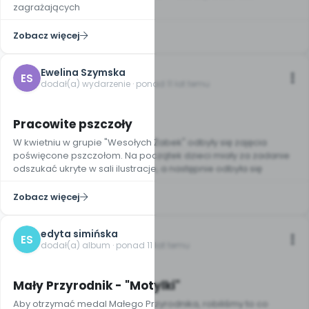
zagrażających
Zobacz więcej
Ewelina Szymska
ES
dodał(a) wydarzenie · ponad 11 lat temu
Pracowite pszczoły
W kwietniu w grupie "Wesołych Żabek" odbyły się zajęcia
poświęcone pszczołom. Na początek dzieci miały za zadanie
odszukać ukryte w sali ilustracje, a następnie odbyła się
Zobacz więcej
edyta simińska
ES
dodał(a) album · ponad 11 lat temu
5
Mały Przyrodnik - "Motylki"
Aby otrzymać medal Małego Przyrodnika, robiliśmy to co