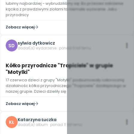
lubimy najbardziej - wybrudziliśmy się. Bo przecież założenie
kącika z prawdziwymi ziołami to niemałe wyzwanie. Jako
przyrodnicy
Zobacz więcej
sylwia dytkowicz
SD
dodał(a) wydarzenie · ponad 11 lat temu
Kółko przyrodnicze "Tropiciele" w grupie
"Motylki"
17 czerwca dzieci z grupy "Motylki" podsumowały całoroczną
działalnośc kółka przyrodniczego "Tropiciele" działajacego w
naszej grupie. Dzieci dzieliły się
Zobacz więcej
Katarzyna Łuczka
KŁ
dodał(a) album · ponad 11 lat temu