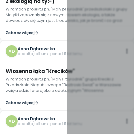
Z ekologią na ty:-)
W ramach projektu pn. "Mały przyrodnik' przedszkolaki z grupy
Motylki zapoznały się z nowym słowem ekologia, a także
dowiedziały się czym jest środowisko, jak je bronić i co grozi
Zobacz więcej
Anna Dąbrowska
AD
dodał(a) album · ponad 11 lat temu
10
Wiosenna łąka "Krecików"
W ramach projektu pn. "Mały Przyrodnik" grupa Kreciki z
Przedszkola Niepublicznego "Beztroski Świat" w Warszawie
wzięła udział w projekcie edukacyjnym "Wiosenna
Zobacz więcej
Anna Dąbrowska
AD
dodał(a) album · ponad 11 lat temu