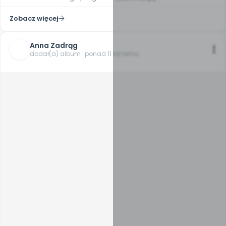
Zobacz więcej
Anna Zadrąg
dodał(a) album · ponad 11 lat temu