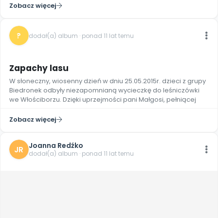
Zobacz więcej
?
dodał(a) album · ponad 11 lat temu
10
Zapachy lasu
W słoneczny, wiosenny dzień w dniu 25.05.2015r. dzieci z grupy
Biedronek odbyły niezapomnianą wycieczkę do leśniczówki
we Włościborzu. Dzięki uprzejmości pani Małgosi, pełniącej
Zobacz więcej
Joanna Redźko
JR
dodał(a) album · ponad 11 lat temu