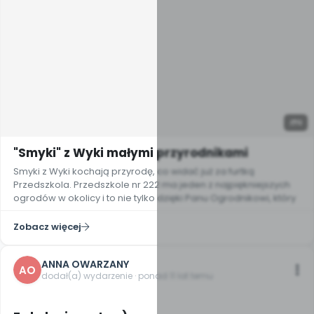
9
"Smyki" z Wyki małymi przyrodnikami
Smyki z Wyki kochają przyrodę, co widać już za furtką
Przedszkola. Przedszkole nr 222 ma jeden z najpiękniejszych
ogrodów w okolicy i to nie tylko dzięki Panu Ogrodnikowi, który
Zobacz więcej
ANNA OWARZANY
AO
dodał(a) wydarzenie · ponad 11 lat temu