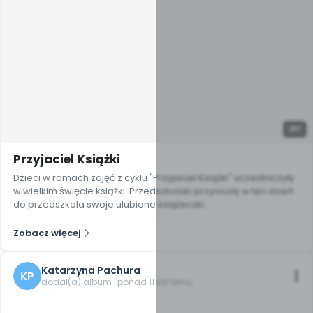
7
Przyjaciel Książki
Dzieci w ramach zajęć z cyklu "Przyjaciel Książki" uczestniczyły
w wielkim święcie książki. Przedszkolaki przyniosły w ten dzień
do przedszkola swoje ulubione książeczki.
Zobacz więcej
Katarzyna Pachura
KP
dodał(a) album · ponad 11 lat temu
4