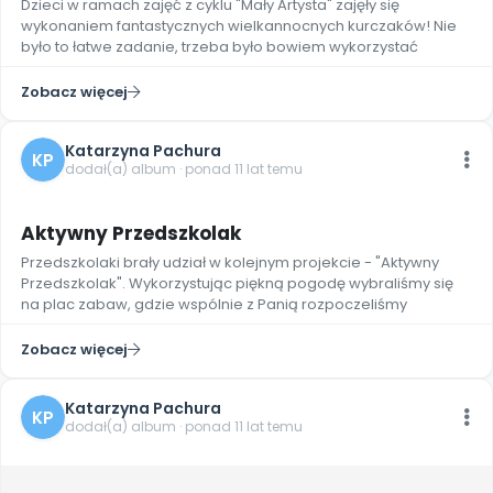
Dzieci w ramach zajęć z cyklu "Mały Artysta" zajęły się
Archiwalne numery
wykonaniem fantastycznych wielkannocnych kurczaków! Nie
Promocje
było to łatwe zadanie, trzeba było bowiem wykorzystać
Pomoc
Zobacz więcej
Katarzyna Pachura
KP
dodał(a) album · ponad 11 lat temu
7
Aktywny Przedszkolak
Przedszkolaki brały udział w kolejnym projekcie - "Aktywny
Przedszkolak". Wykorzystując piękną pogodę wybraliśmy się
na plac zabaw, gdzie wspólnie z Panią rozpoczeliśmy
Zobacz więcej
Katarzyna Pachura
KP
dodał(a) album · ponad 11 lat temu