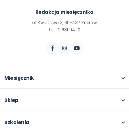
Redakcja miesięcznika
ul. Kwiatowa 3, 30-437 Kraków
tel: 12 631 04 10
Miesięcznik
O miesięczniku
W numerze
Sklep
Scenariusze i artykuły
Pełna oferta
Pomoce dydaktyczne
Moje zakupy
Szkolenia