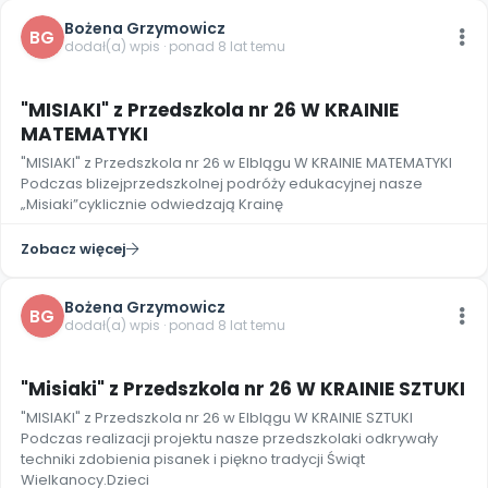
Bożena Grzymowicz
BG
dodał(a) wpis · ponad 8 lat temu
7
"MISIAKI" z Przedszkola nr 26 W KRAINIE
MATEMATYKI
"MISIAKI" z Przedszkola nr 26 w Elblągu W KRAINIE MATEMATYKI
Podczas blizejprzedszkolnej podróży edukacyjnej nasze
„Misiaki”cyklicznie odwiedzają Krainę
Zobacz więcej
Bożena Grzymowicz
BG
dodał(a) wpis · ponad 8 lat temu
7
"Misiaki" z Przedszkola nr 26 W KRAINIE SZTUKI
"MISIAKI" z Przedszkola nr 26 w Elblągu W KRAINIE SZTUKI
Podczas realizacji projektu nasze przedszkolaki odkrywały
techniki zdobienia pisanek i piękno tradycji Świąt
Wielkanocy.Dzieci