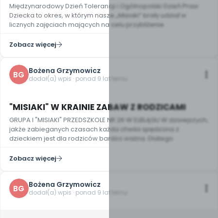
Międzynarodowy Dzień Tolerancji i Ogólnopolski Dzień Praw
Dziecka to okres, w którym nasze „Misiaki” brały udział w
licznych zajęciach mających na celu przybliżenie
Zobacz więcej
Bożena Grzymowicz
BG
dodał(a) wpis · ponad 9 lat temu
2
"MISIAKI" W KRAINIE ZABAW Z RODZICAMI
GRUPA I "MISIAKI" PRZEDSZKOLE NR 26 W ELBLĄGU W dzisiejszych,
jakże zabieganych czasach każda chwila spędzona z
dzieckiem jest dla rodziców bardzo ważna. Dlatego
Zobacz więcej
Bożena Grzymowicz
BG
dodał(a) wpis · ponad 9 lat temu