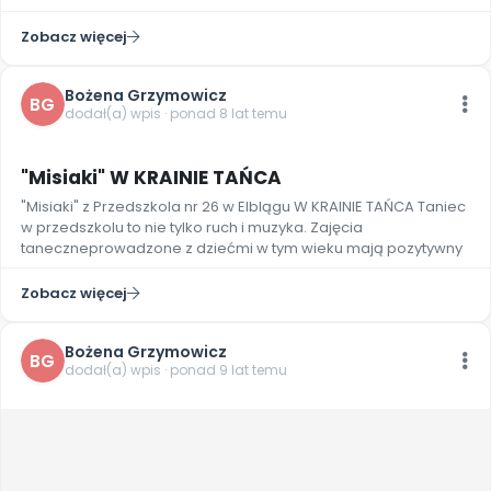
Zobacz więcej
Bożena Grzymowicz
BG
dodał(a) wpis · ponad 8 lat temu
6
"Misiaki" W KRAINIE TAŃCA
"Misiaki" z Przedszkola nr 26 w Elblągu W KRAINIE TAŃCA Taniec
w przedszkolu to nie tylko ruch i muzyka. Zajęcia
taneczneprowadzone z dziećmi w tym wieku mają pozytywny
Zobacz więcej
Bożena Grzymowicz
BG
dodał(a) wpis · ponad 9 lat temu