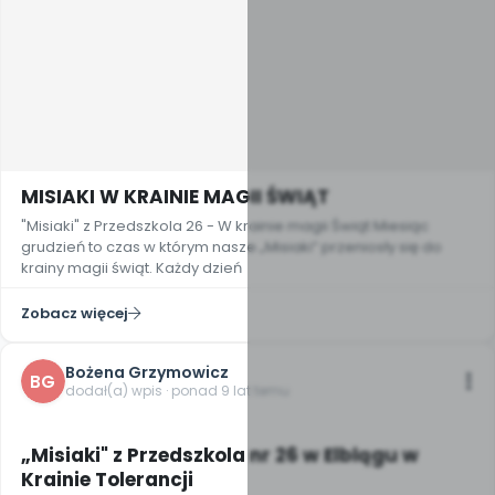
MISIAKI W KRAINIE MAGII ŚWIĄT
"Misiaki" z Przedszkola 26 - W krainie magii Świąt Miesiąc
grudzień to czas w którym nasze „Misiaki” przeniosły się do
krainy magii świąt. Każdy dzień
Zobacz więcej
Bożena Grzymowicz
BG
dodał(a) wpis · ponad 9 lat temu
„Misiaki" z Przedszkola nr 26 w Elblągu w
Krainie Tolerancji