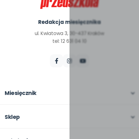
Redakcja miesięcznika
ul. Kwiatowa 3, 30-437 Kraków
tel: 12 631 04 10
Miesięcznik
O miesięczniku
W numerze
Sklep
Scenariusze i artykuły
Pełna oferta