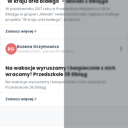
"W kraju orła białego" - Misiaki z Elbląga
W październiku 2017 roku w Przedszkolu Miejskim nr 26 w
Elblągu w grupie I „Misiaki” realizowane były zajęcia z małego
projektu "W kraju orła białego", podczas
Zobacz więcej
Bożena Grzymowicz
BG
dodał(a) film · ponad 10 lat temu
Na wakacje wyruszamy i bezpiecznie z nich
wracamy! Przedszkole 26 Elbląg
Na wakacje wyruszamy i bezpiecznie z nich wracamy!
Przedszkole 26 Elbląg
Zobacz więcej