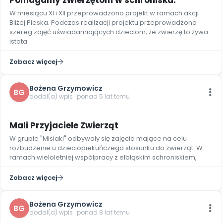
Pomagamy zwierzętom w schronisku.
Archiwalne numery
W miesiącu XI i XII przeprowadzono projekt w ramach akcji
Promocje
Bliżej Pieska. Podczas realizacji projektu przeprowadzono
Pomoc
szereg zajęć uświadamiających dzieciom, że zwierzę to żywa
istota
Zobacz więcej
Bożena Grzymowicz
BG
dodał(a) wpis · ponad 5 lat temu
5
Mali Przyjaciele Zwierząt
W grupie "Misiaki" odbywały się zajęcia mające na celu
rozbudzenie u dzieciopiekuńczego stosunku do zwierząt. W
ramach wieloletniej współpracy z elbląskim schroniskiem,
Zobacz więcej
Bożena Grzymowicz
BG
dodał(a) wpis · ponad 8 lat temu