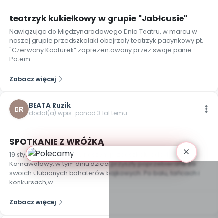
teatrzyk kukiełkowy w grupie "Jabłcusie"
Nawiązując do Międzynarodowego Dnia Teatru, w marcu w
naszej grupie przedszkolaki obejrzały teatrzyk pacynkowy pt.
"Czerwony Kapturek” zaprezentowany przez swoje panie.
Potem
Zobacz więcej
BEATA Ruzik
BR
dodał(a) wpis · ponad 3 lat temu
4
SPOTKANIE Z WRÓŻKĄ
19 stycznia 2024 roku w naszym przedszkolu odbył się Bal
Karnawałowy. w tym dniu dzieci przyszły poprzebierane za
swoich ulubionych bohaterów bajkowych. Po balu, tańcach i
konkursach,w
Zobacz więcej