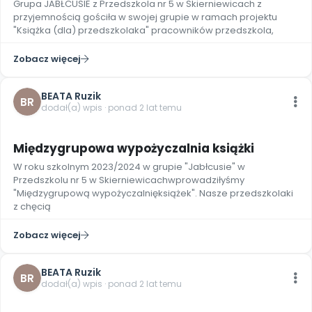
Grupa JABŁCUSIE z Przedszkola nr 5 w Skierniewicach z
Promocje
przyjemnością gościła w swojej grupie w ramach projektu
Pomoc
"Książka (dla) przedszkolaka" pracowników przedszkola,
Zobacz więcej
BEATA Ruzik
BR
dodał(a) wpis · ponad 2 lat temu
Międzygrupowa wypożyczalnia książki
W roku szkolnym 2023/2024 w grupie "Jabłcusie" w
Przedszkolu nr 5 w Skierniewicachwprowadziłyśmy
"Międzygrupową wypożyczalnięksiążek". Nasze przedszkolaki
z chęcią
Zobacz więcej
BEATA Ruzik
BR
dodał(a) wpis · ponad 2 lat temu