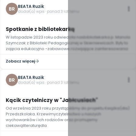
BEATA Ruzik
BR
dodał(a) wpis · ponad 3 lat temu
Spotkanie z bibliotekarką
W listopadzie 2023 roku odwiedziła nasbibliotekarka p. Mariola
Szymczak z Biblioteki Pedagogicznej w Skierniewicach. Były to
zajęcia edukacyjno -zabawowe rozwijające zainteresowania
Zobacz więcej
BEATA Ruzik
BR
dodał(a) wpis · ponad 3 lat temu
Kącik czytelniczy w "Jabłcusiach"
Od września 2023 roku przystąpiliśmy do projektu Książka(dla)
Przedszkolaka. Krzewimyczytelnictwo u naszych
wychowanków i ich rodziców oraz promujemy
ciekawąliteraturędla