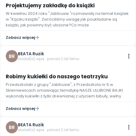
Projektujemy zakładkę do książki
W kwietniu 2024 roku "Jabłcusie "rozmawiały na temat książek
w "Kąciku książki". Zwróciliśmy uwagę jak poukładane są
książki, jak powinny być ułożone?Co może
Zobacz więcej
BEATA Ruzik
BR
dodał(a) wpis · ponad 2 lat temu
Robimy kukiełki do naszego teatrzyku
Przedszkolaki z grupy "Jabłcusie", z Przedszkola nr 5 w
Skierniewicach omawiając tematykę NASZE ULUBIONE BAJKI
wykonały kukiełki z łyżki drewnianej z użyciem bibuły, wełny
Zobacz więcej
BEATA Ruzik
BR
dodał(a) wpis · ponad 2 lat temu