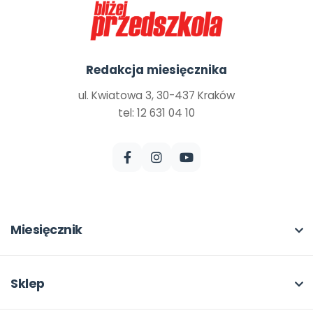
Redakcja miesięcznika
ul. Kwiatowa 3, 30-437 Kraków
tel: 12 631 04 10
Miesięcznik
O miesięczniku
W numerze
Sklep
Scenariusze i artykuły
Pełna oferta