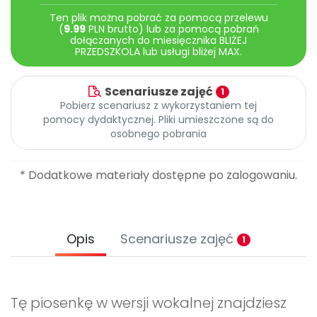
Archiwalne numery
Ten plik można pobrać za pomocą przelewu
Promocje
(
9.99
PLN brutto) lub za pomocą pobrań
Pomoc
dołączanych do miesięcznika BLIŻEJ
PRZEDSZKOLA lub usługi bliżej MAX.
Scenariusze zajęć
1
Pobierz scenariusz z wykorzystaniem tej
pomocy dydaktycznej. Pliki umieszczone są do
osobnego pobrania
* Dodatkowe materiały dostępne po zalogowaniu.
Opis
Scenariusze zajęć
1
Tę piosenkę w wersji wokalnej znajdziesz