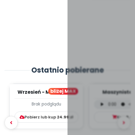
Ostatnio pobierane
bliżej MAX
Wrzesień - MIESIĘCZNY
Maszynista 
PLAN PRACY
wersja wokal
Brak podglądu
WYCHOWAWCZO –
mp3)
DYDAKTYC...
Pobierz lub kup
24.99
zł
Kup
9.9