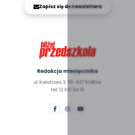
Zapisz się do newslettera
Redakcja miesięcznika
ul. Kwiatowa 3, 30-437 Kraków
tel: 12 631 04 10