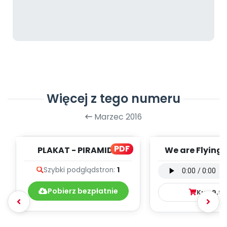
Więcej z tego numeru
Marzec 2016
PDF
PLAKAT - PIRAMIDA
We are Flying 
wokalna (PD
Szybki podgląd
stron:
1
Pobierz bezpłatnie
Kup
9.9