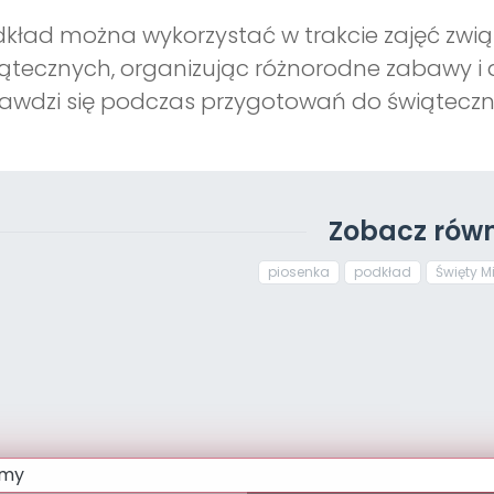
kład można wykorzystać w trakcie zajęć zwi
ątecznych, organizując różnorodne zabawy i ak
awdzi się podczas przygotowań do świątecz
Zobacz równ
piosenka
podkład
Święty Mi