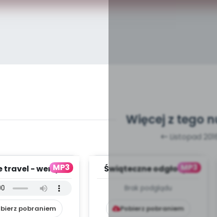
Więcej z tego 
Listopad 201
MP3
MP3
 travel - wersja
Świąteczne odgłosy -
rumentalna (PD,
dźwięki (PD, mp3)
Brak podglądu
mp3)
bierz pobraniem
Pobierz pobraniem