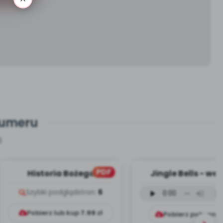
numeru
6
PDF
Historia Bożego
Jingle Bells - wer
Narodzenia (PD)
instrumentalna (
Szybki podgląd
stron:
6
mp3)
Pobierz lub kup
7.99
zł
Pobierz pobrani