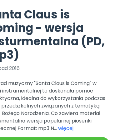
e
y
Gotowa w mniej niż 10 min • 14 dni bez opłat
Zobacz nas na Instagramie
Bliżej Pieska
nta Claus is
Pomoc zwierzętom
TikTok
oming - wersja
Nowości
Zobacz nas na TikToku
wej
Książka (dla) Przedszkolaka
Zapowiedzi
sturmentalna (PD,
Promowanie czytelnictwa
YouTube
zkoli
Polecamy
Filmy edukacyjne
p3)
osk Online.
5 czerwca 2024 r. uzyskała
Promocje
19 r. Nr decyzji:
pad 2016
Archiwalne numery
ład muzyczny "Santa Claus is Coming" w
Pomoc
ji instrumentalnej to doskonała pomoc
ktyczna, idealna do wykorzystania podczas
ć przedszkolnych związanych z tematyką
t Bożego Narodzenia. Co zawiera materiał
umentalna wersja popularnej piosenki
ecznej Format: mp3 N...
więcej