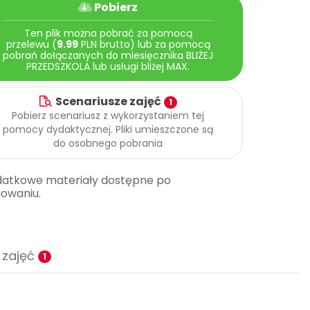
Pobierz
Ten plik można pobrać za pomocą
przelewu (
9.99
PLN brutto) lub za pomocą
pobrań dołączanych do miesięcznika BLIŻEJ
PRZEDSZKOLA lub usługi bliżej MAX.
Scenariusze zajęć
1
Pobierz scenariusz z wykorzystaniem tej
pomocy dydaktycznej. Pliki umieszczone są
do osobnego pobrania
datkowe materiały dostępne po
gowaniu.
 zajęć
1