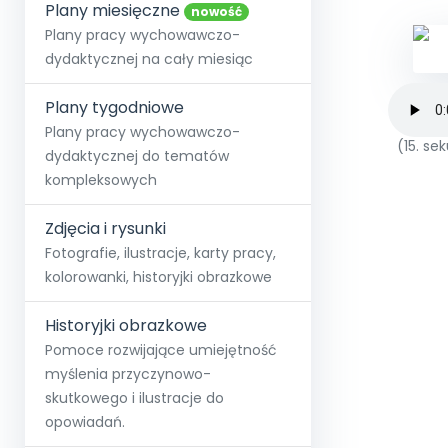
online lub stacjonarnie.
Plany miesięczne
Szko
Film
Wygr
nowość
Społeczność
Strona główna
Poznaj pakiet MAX
Wszystkie projekty
Skontaktuj się
Wit
Plany pracy wychowawczo-
O miesięczniku
O Akademii
+48 12 631 04 10
Zdro
dydaktycznej na cały miesiąc
Zam
Kio
kontakt@blizejprzedszkola.pl
Szko
E-wy
Doo
Plany tygodniowe
Pozn
Plany pracy wychowawczo-
(15. s
dydaktycznej do tematów
Akredyt
Wydanie l
∞
Pakiet 
Dodaj wpis
Sen
kompleksowych
Akademia Edu
Pełen dostęp
Zob
Testuj przez 7 dni
Patr
Strefy, k
przedłużenie a
NP.5470.4.20
Zdjęcia i rysunki
Zam
Zob
Fotografie, ilustracje, karty pracy,
kolorowanki, historyjki obrazkowe
Historyjki obrazkowe
Pomoce rozwijające umiejętność
myślenia przyczynowo-
skutkowego i ilustracje do
opowiadań.