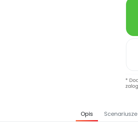
* Do
zalo
Opis
Scenariusze