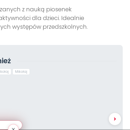
ązanych z nauką piosenek
tywności dla dzieci. Idealnie
nych występów przedszkolnych.
ież
kołaj
Mikołaj