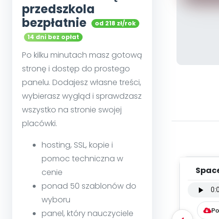
przedszkola
bezpłatnie
od 218 zł/rok
14 dni bez opłat
Po kilku minutach masz gotową
stronę i dostęp do prostego
panelu. Dodajesz własne treści,
wybierasz wygląd i sprawdzasz
wszystko na stronie swojej
placówki.
hosting, SSL, kopie i
pomoc techniczna w
Space
cenie
inst
ponad 50 szablonów do
wyboru
Po
panel, który nauczyciele