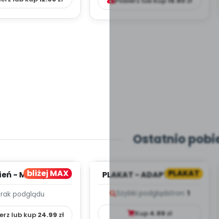
Pobierz lub kup
19.90
zł
Ostatnio pobi
bliżej MAX
PLAKAT
ień - MIESIĘCZNY
PLAKAT - ADAPTACJA -
PLAN PRACY
PORADNIK DLA RODZICA
Szybki podgląd
stron:
1
Brak podglądu
HOWAWCZO –
YDAKTYC...
Kup
4.99
zł
erz lub kup
24.99
zł