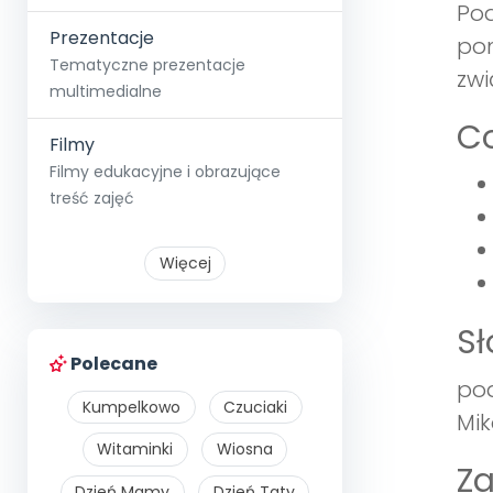
Pod
Prezentacje
pom
Tematyczne prezentacje
zwi
multimedialne
Co
Filmy
Filmy edukacyjne i obrazujące
treść zajęć
Więcej
S
Polecane
pod
Kumpelkowo
Czuciaki
Mik
Witaminki
Wiosna
Z
Dzień Mamy
Dzień Taty