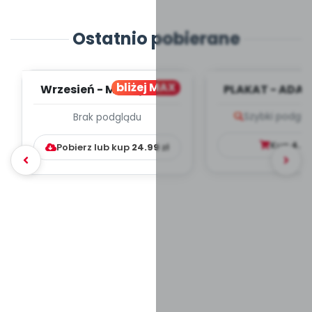
Ostatnio pobierane
bliżej MAX
Wrzesień - MIESIĘCZNY
PLAKAT - ADAP
PLAN PRACY
PORADNIK DLA 
Szybki podglą
Brak podglądu
WYCHOWAWCZO –
DYDAKTYC...
Kup
4.9
Pobierz lub kup
24.99
zł