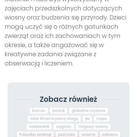
zajęciach przedszkolnych dotyczących
wiosny oraz budzenia się przyrody. Dzieci
mogą uczyć się o różnych gatunkach
zwierząt oraz ich zachowaniach w tym
okresie, a także angażować się w
kreatywne zadania związane z
obserwacją i liczeniem.
Zobacz również
bocian
borsuk
globalne czytanie
Idzie Wiosna polną drogą
jeż
napis
niedźwiedź
odgłosy
Odgłosy wiosny
Pobudka zwierząt
pszczoła
wiosna
zabawa