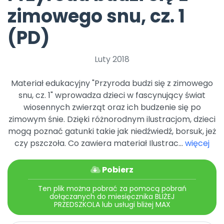
Promocje
zimowego snu, cz. 1
Pomoc
(PD)
Luty 2018
Materiał edukacyjny "Przyroda budzi się z zimowego
snu, cz. 1" wprowadza dzieci w fascynujący świat
wiosennych zwierząt oraz ich budzenie się po
zimowym śnie. Dzięki różnorodnym ilustracjom, dzieci
mogą poznać gatunki takie jak niedźwiedź, borsuk, jeż
czy pszczoła. Co zawiera materiał Ilustrac...
więcej
Pobierz
Ten plik można pobrać za pomocą pobrań
dołączanych do miesięcznika BLIŻEJ
PRZEDSZKOLA lub usługi bliżej MAX