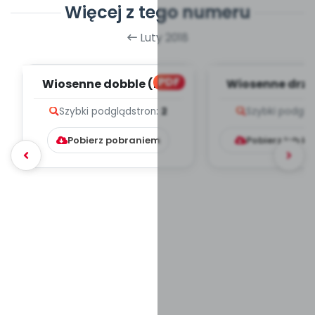
Więcej z tego numeru
Luty 2018
PDF
Wiosenne dobble (PD)
Wiosenne drze
Szybki podgląd
stron:
2
Szybki podglą
Pobierz pobraniem
Pobierz lub k