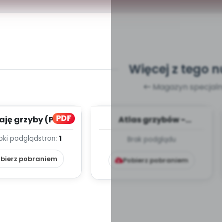
Więcej z tego 
Magazyn specjaln
PDF
aję grzyby (PD)
Atlas grzybów -
prezentacja (PD)
bki podgląd
stron:
1
Brak podglądu
bierz pobraniem
Pobierz pobraniem