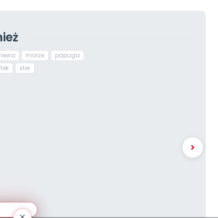
ież
mewa
morze
papuga
tek
ster