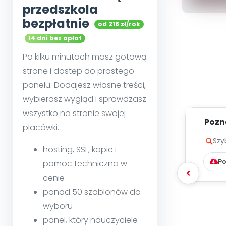
przedszkola
bezpłatnie
od 218 zł/rok
14 dni bez opłat
Po kilku minutach masz gotową
stronę i dostęp do prostego
panelu. Dodajesz własne treści,
wybierasz wygląd i sprawdzasz
wszystko na stronie swojej
Pozn
placówki.
Szy
hosting, SSL, kopie i
Po
pomoc techniczna w
cenie
ponad 50 szablonów do
wyboru
panel, który nauczyciele