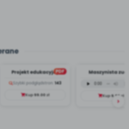
erane
PDF
Projekt edukacyjny
Maszynista zuch
Dookoła Polski
wersja wokalna (
Szybki podgląd
stron:
143
mp3)
Kup
99.00
zł
Kup
9.99
zł