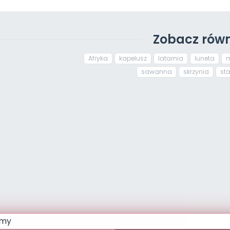
Zobacz równ
Afryka
kapelusz
latarnia
luneta
sawanna
skrzynia
sta