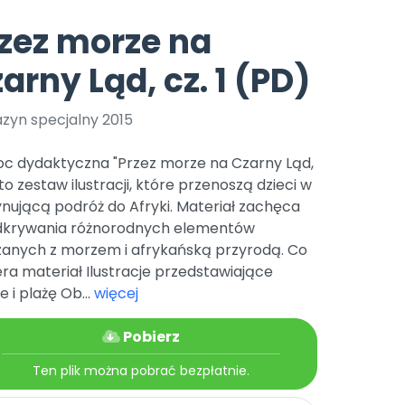
e
y
Gotowa w mniej niż 10 min • 14 dni bez opłat
Zobacz nas na Instagramie
Bliżej Pieska
zez morze na
Pomoc zwierzętom
TikTok
arny Ląd, cz. 1 (PD)
Nowości
Zobacz nas na TikToku
wej
Książka (dla) Przedszkolaka
Zapowiedzi
Promowanie czytelnictwa
zyn specjalny 2015
YouTube
zkoli
Polecamy
Filmy edukacyjne
c dydaktyczna "Przez morze na Czarny Ląd,
osk Online.
5 czerwca 2024 r. uzyskała
Promocje
" to zestaw ilustracji, które przenoszą dzieci w
19 r. Nr decyzji:
nującą podróż do Afryki. Materiał zachęca
Archiwalne numery
dkrywania różnorodnych elementów
zanych z morzem i afrykańską przyrodą. Co
Pomoc
ra materiał Ilustracje przedstawiające
 i plażę Ob...
więcej
Pobierz
Ten plik można pobrać bezpłatnie.