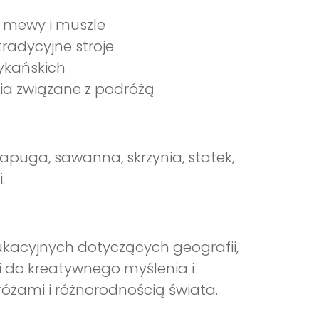
k mewy i muszle
tradycyjne stroje
rykańskich
ria związane z podróżą
papuga, sawanna, skrzynia, statek,
.
ukacyjnych dotyczących geografii,
ci do kreatywnego myślenia i
żami i różnorodnością świata.