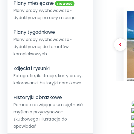
online lub stacjonarnie.
Plany miesięczne
Szko
Film
Wygr
nowość
Społeczność
Strona główna
Poznaj pakiet MAX
Wszystkie projekty
Skontaktuj się
Wit
Plany pracy wychowawczo-
O miesięczniku
O Akademii
+48 12 631 04 10
Zdro
dydaktycznej na cały miesiąc
Zam
Kio
kontakt@blizejprzedszkola.pl
Szko
E-wy
Doo
Plany tygodniowe
Pozn
Plany pracy wychowawczo-
dydaktycznej do tematów
Akredyt
Wydanie l
∞
Pakiet 
Dodaj wpis
Sen
kompleksowych
Akademia Edu
Pełen dostęp
Zob
Testuj przez 7 dni
Patr
Strefy, k
przedłużenie a
NP.5470.4.20
Zdjęcia i rysunki
Zam
Zob
Fotografie, ilustracje, karty pracy,
kolorowanki, historyjki obrazkowe
Historyjki obrazkowe
Pomoce rozwijające umiejętność
myślenia przyczynowo-
skutkowego i ilustracje do
opowiadań.