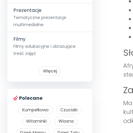
Prezentacje
Tematyczne prezentacje
multimedialne
Filmy
Filmy edukacyjne i obrazujące
S
treść zajęć
Afr
Więcej
ste
Z
Polecane
Mat
Kumpelkowo
Czuciaki
kul
odk
Witaminki
Wiosna
Dzień Mamy
Dzień Taty