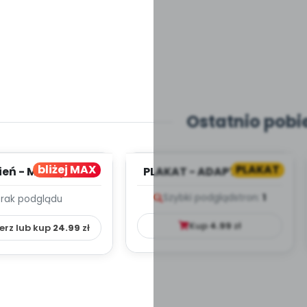
Ostatnio pobi
bliżej MAX
PLAKAT
ień - MIESIĘCZNY
PLAKAT - ADAPTACJA -
PLAN PRACY
PORADNIK DLA RODZICA
Szybki podgląd
stron:
1
Brak podglądu
HOWAWCZO –
YDAKTYC...
Kup
4.99
zł
erz lub kup
24.99
zł