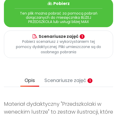
Pobierz
Ten plik można pobrać za pomocą pobrań
dołączanych do miesięcznika BLIŻEJ
PRZEDSZKOLA lub usługi bliżej MAX
Scenariusze zajęć
1
Pobierz scenariusz z wykorzystaniem tej
pomocy dydaktycznej. Pliki umieszczone są do
osobnego pobrania
Opis
Scenariusze zajęć
1
Materiał dydaktyczny "Przedszkolaki w
weneckim lustrze" to zestaw ilustracji, które