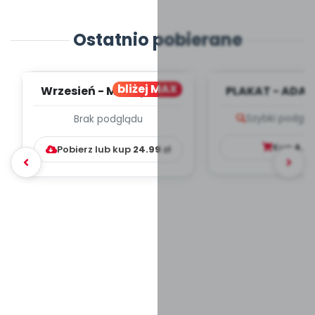
Ostatnio pobierane
bliżej MAX
Wrzesień - MIESIĘCZNY
PLAKAT - ADAP
PLAN PRACY
PORADNIK DLA 
Szybki podglą
Brak podglądu
WYCHOWAWCZO –
DYDAKTYC...
Kup
4.9
Pobierz lub kup
24.99
zł