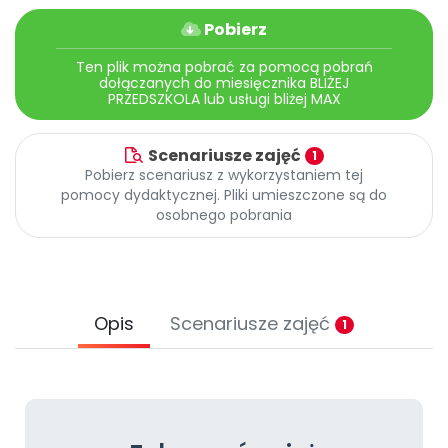
Archiwalne numery
Pobierz
Promocje
Pomoc
Ten plik można pobrać za pomocą pobrań
dołączanych do miesięcznika BLIŻEJ
PRZEDSZKOLA lub usługi bliżej MAX
Scenariusze zajęć
1
Pobierz scenariusz z wykorzystaniem tej
pomocy dydaktycznej. Pliki umieszczone są do
osobnego pobrania
Opis
Scenariusze zajęć
1