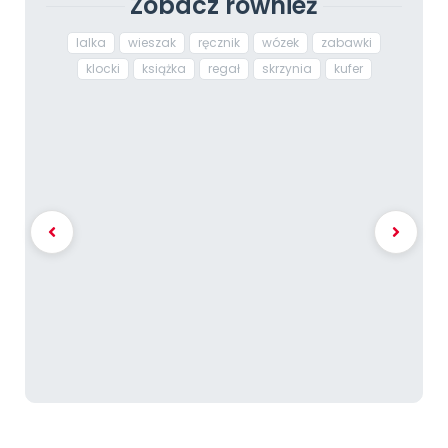
Zobacz również
lalka
wieszak
ręcznik
wózek
zabawki
klocki
książka
regał
skrzynia
kufer