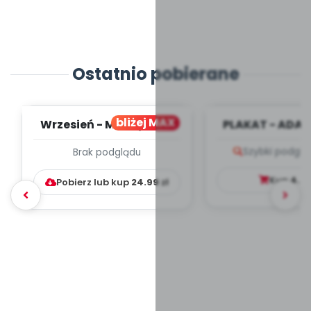
Ostatnio pobierane
bliżej MAX
Wrzesień - MIESIĘCZNY
PLAKAT - ADAP
PLAN PRACY
PORADNIK DLA 
Szybki podglą
Brak podglądu
WYCHOWAWCZO –
DYDAKTYC...
Kup
4.9
Pobierz lub kup
24.99
zł