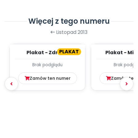
Więcej z tego numeru
Listopad 2013
PLAKAT
Plakat - Zdrowe
Plakat - Mik
warzywa
przedszk
Brak podglądu
Brak podgl
Zamów ten numer
Zamów ten