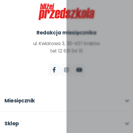
Redakcja miesięcznika
ul. Kwiatowa 3, 30-437 Kraków
tel: 12 631 04 10
Miesięcznik
O miesięczniku
W numerze
Sklep