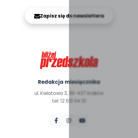
Zapisz się do newslettera
Redakcja miesięcznika
ul. Kwiatowa 3, 30-437 Kraków
tel: 12 631 04 10