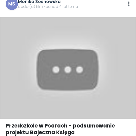
Monika Sosnowska
Promocje
MS
dodał(a) film · ponad 4 lat temu
Pomoc
Przedszkole w Psarach - podsumowanie
projektu Bajeczna Księga