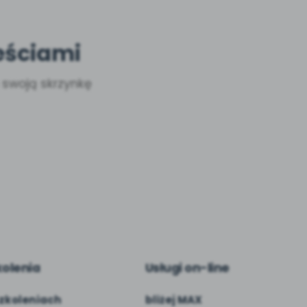
eściami
a swoją skrzynkę
kolenia
Usługi on-line
zkoleniach
bliżej MAX