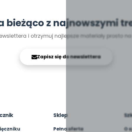
a bieżąco z najnowszymi tr
ewslettera i otrzymuj najlepsze materiały prosto n
Zapisz się do newslettera
cznik
Sklep
Sz
ięczniku
Pełna oferta
O s