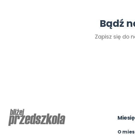
Bądź n
Zapisz się do n
Miesię
O mies