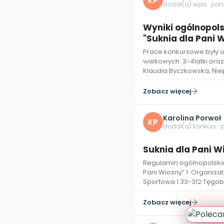
KP
dodał(a) wpis · pon
Wyniki ogólnopol
"Suknia dla Pani 
Prace konkursowe były 
wiekowych: 3-4latki oraz 
Klaudia Byczkowska, Nie
Zobacz więcej
Karolina Porwoł
KP
dodał(a) konkurs · 
Suknia dla Pani W
Regulamin ogólnopolskie
Pani Wiosny” 1. Organiza
Sportowa 1 33-312 Tęgob
Zobacz więcej