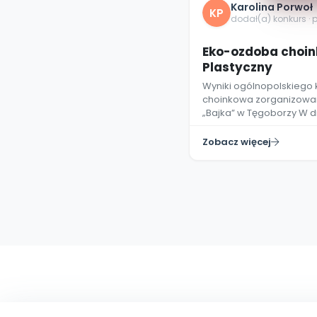
Karolina Porwoł
KP
dodał(a) konkurs · 
Eko-ozdoba choin
Plastyczny
Wyniki ogólnopolskiego
choinkowa zorganizowan
„Bajka” w Tęgoborzy W dn
Zobacz więcej