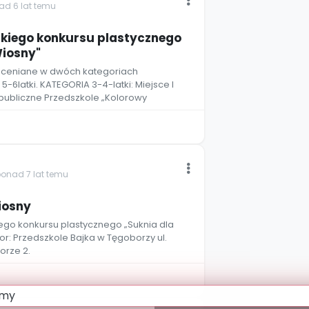
ad 6 lat temu
skiego konkursu plastycznego
Wiosny"
oceniane w dwóch kategoriach
5-6latki. KATEGORIA 3-4-latki: Miejsce I
publiczne Przedszkole „Kolorowy
ponad 7 lat temu
iosny
go konkursu plastycznego „Suknia dla
tor: Przedszkole Bajka w Tęgoborzy ul.
orze 2.